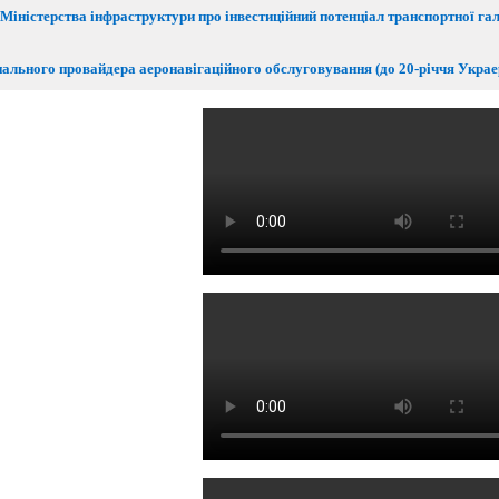
Міністерства інфраструктури про інвестиційний потенціал транспортної гал
нального провайдера аеронавігаційного обслуговування (до 20-річчя Укра