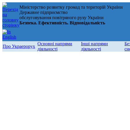
Міністерство розвитку громад та територій України
Державне підприємство
обслуговування повітряного руху України
Безпека. Ефективність. Відповідальність
Основні напрями
Інші напрями
Бе
Про Украерорух
діяльності
діяльності
си