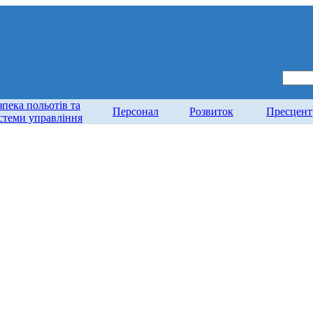
зпека польотів та
Персонал
Розвиток
Пресцент
стеми управління