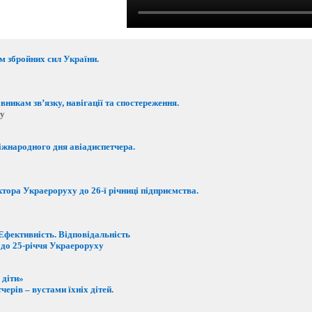
м збройних сил України.
вникам зв’язку, навігації та спостереження.
ку
іжнародного дня авіадиспетчера.
тора Украероруху до 26-ї річниці підприємства.
Ефективність. Відповідальність
 до 25-річчя Украероруху
 діти»
ерів – вустами їхніх дітей.