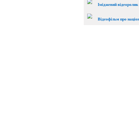
Іміджевий відеоролик 
Відеофільм про націо