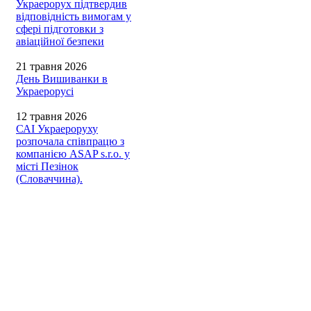
Украерорух підтвердив
відповідність вимогам у
сфері підготовки з
авіаційної безпеки
21 травня 2026
День Вишиванки в
Украерорусі
12 травня 2026
САІ Украероруху
розпочала співпрацю з
компанією ASAP s.r.o. у
місті Пезінок
(Словаччина).