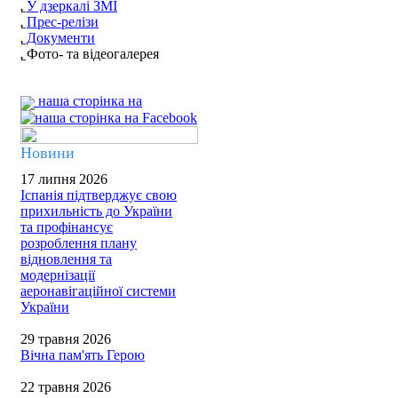
У дзеркалі ЗМІ
Прес-релізи
Документи
Фото- та відеогалерея
наша сторінка на
Новини
17 липня 2026
Іспанія підтверджує свою
прихильність до України
та профінансує
розроблення плану
відновлення та
модернізації
аеронавігаційної системи
України
29 травня 2026
Вічна пам'ять Герою
22 травня 2026