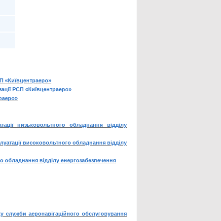
СП «Київцентраеро»
зації РСП «Київцентраеро»
траеро»
тації низьковольтного обладнання відділу
плуатації високовольтного обладнання відділу
го обладнання відділу енергозабезпечення
ху служби аеронавігаційного обслуговування