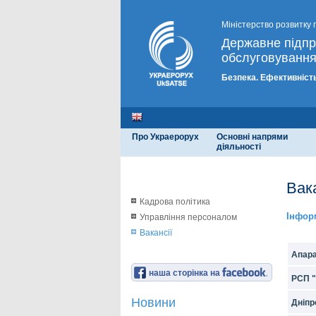
Міністерство розвитку 
Державне підп
обслуговування
Безпека. Ефективність
Про Украерорух
Основні напрями
діяльності
Вака
Кадрова політика
Інфор
Управління персоналом
Вакансії
Апара
наша сторінка на
РСП "
Новини
Дніпр