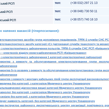
тел:
(+38 032) 297 21 13
ський РСП
тел:
(+38 048) 730 50 11
ький РСП
тел:
(+38 057) 740 16 10
вський РСП
к наявних вакансій (гіперпосилання):
автотранспортних засобів групи допоміжних працівників, ТРЛК-2 служби СНС Р
втотранспортного засобу категорії «С» (автокрана) служби транспорту та механі
 з електротехнічного забезпечення польотів, ТРЛК-5 служби СНС РСП «Київцен
 – електронік відділу енергозабезпечення РСП «Київцентраеро»
 з електротехнічного забезпечення 1 категорії електротехнічної лабораторії
омонтер з ремонту та обслуговування електроустаткування групи експлуа
забезпечення
монтер 5-го розряду з ремонту та обслуговування електроустановок групи екс
забезпечення
монтер з ремонту і монтажу кабельних ліній групи експлуатації високовольтно
медична без категорії, з категорією Медичного центру Украероруху
 ультразвукової діагностики вищої категорії Медичного центру Украероруху
арколог без категорії, з категорією Медичного центру Украероруху
сихіатр без категорії, з категорією Медичного центру Украероруху
ірург наявність категорії, без категорії Медичного центру Украероруху
чер-інструктор районного диспетчерського центру організації повітряного ру