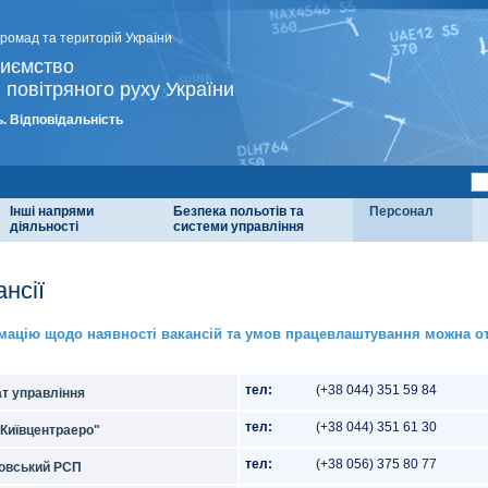
громад та територій України
риємство
 повітряного руху України
. Відповідальність
Інші напрями
Безпека польотів та
Персонал
діяльності
системи управління
нсії
мацію щодо наявності вакансій та умов працевлаштування можна о
тел:
(+38 044) 351 59 84
т управління
тел:
(+38 044) 351 61 30
Київцентраеро"
тел:
(+38 056) 375 80 77
овський РСП