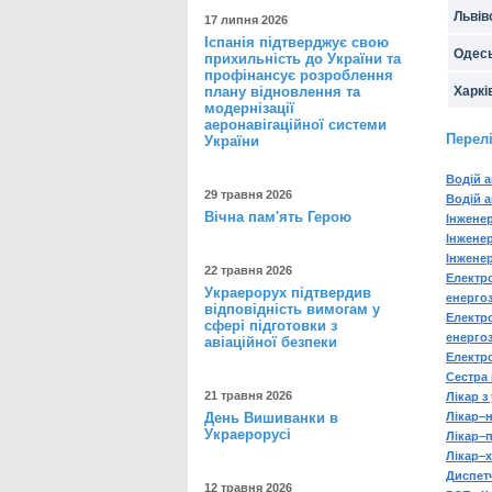
Львів
17 липня 2026
Іспанія підтверджує свою
Одес
прихильність до України та
профінансує розроблення
плану відновлення та
Харкі
модернізації
аеронавігаційної системи
Перелі
України
Водій 
29 травня 2026
Водій а
Вічна пам'ять Герою
Інженер
Інженер
Інженер
22 травня 2026
Електр
Украерорух підтвердив
енерго
відповідність вимогам у
Електро
сфері підготовки з
енерго
авіаційної безпеки
Електро
Cестра 
21 травня 2026
Лікар з
День Вишиванки в
Лікар–н
Украерорусі
Лікар–п
Лікар–х
Диспет
12 травня 2026