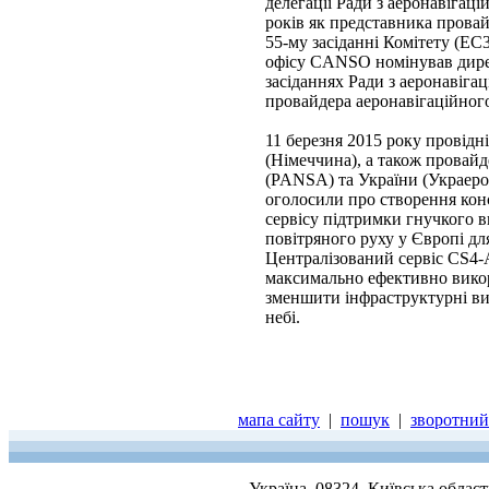
делегації Ради з аеронавіг
років як представника провай
55-му засіданні Комітету (EC3
офісу CANSO номінував дире
засіданнях Ради з аеронаві
провайдера аеронавігаційного
11 березня 2015 року провідні
(Німеччина), а також провайд
(PANSA) та України (Украерор
оголосили про створення кон
сервісу підтримки гнучкого 
повітряного руху у Європі дл
Централізований сервіс CS4-A
максимально ефективно викор
зменшити інфраструктурні ви
небі.
мапа сайту
|
пошук
|
зворотний 
Україна, 08324, Київська облас