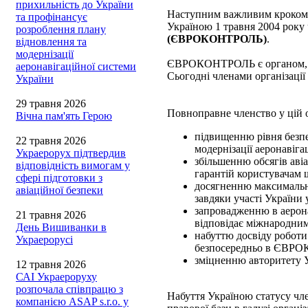
прихильність до України
Наступним важливим кроком н
та профінансує
Україною 1 травня 2004 року
розроблення плану
(ЄВРОКОНТРОЛЬ)
.
відновлення та
модернізації
ЄВРОКОНТРОЛЬ є органом, яки
аеронавігаційної системи
Сьогодні членами організації
України
29 травня 2026
Повноправне членство у цій о
Вічна пам'ять Герою
підвищенню рівня безпе
22 травня 2026
модернізації аеронавіга
Украерорух підтвердив
збільшенню обсягів аві
відповідність вимогам у
гарантій користувачам 
сфері підготовки з
досягненню максимально
авіаційної безпеки
завдяки участі України
запровадженню в аерона
21 травня 2026
відповідає міжнародним
День Вишиванки в
набуттю досвіду роботи
Украерорусі
безпосередньо в ЄВРОК
зміцненню авторитету У
12 травня 2026
САІ Украероруху
розпочала співпрацю з
Набуття Україною статусу 
компанією ASAP s.r.o. у