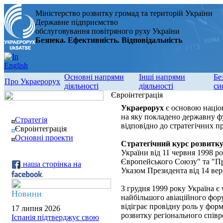
Міністерство розвитку громад та територій України
Державне підприємство
обслуговування повітряного руху України
Безпека. Ефективність. Відповідальність
Основні напрями
Інші напрями
Бе
Про Украерорух
діяльності
діяльності
си
Євроінтеграція
Украерорух
є основою націон
на яку покладено державну фу
Стратегія
відповідно до стратегічних п
Євроінтеграція
Основні проекти
Стратегічний курс розвитку
України від 11 червня 1998 ро
Європейського Союзу" та "Пр
наша сторінка на
Указом Президента від 14 вер
З грудня 1999 року Україна є
Новини
найбільшого авіаційного фору
відіграє провідну роль у фор
17 липня 2026
розвитку регіонального співро
Іспанія підтверджує свою