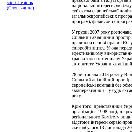
правової бази в галузі органі
місті Пезінок
національні інтереси, які 
(Словаччина).
суб'єктом європейської полі
загальноєвропейських програ
програм), фінансових програ
У грудні 2007 року розпочав
Спільний авіаційний простір.
правил на основі правил ЄС у
співробітництву. Угода перед
ефективнішому використанню 
транзитного потенціалу Украї
авторитету України як авіаці
28 листопада 2013 року у Віл
Спільний авіаційний простір
європейські компанії без обме
авіаперевізники – у будь-які
року.
Крім того, представники Укра
організації в 1998 році, зок
регіонального Комітету вищ
відстоює інтереси сервіс-пров
яке відбулося 13 листопада 2