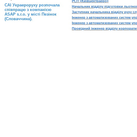
РСП «Київцентраеро»
САІ Украероруху розпочала
Начальник відділу підготовки льотн
співпрацю з компанією
Заступник начальника відділу руху 
ASAP s.r.o. у місті Пезінок
Інженер з автоматизованих систем уп
(Словаччина).
Інженер з автоматизованих систем уп
Провідний інженер відділу корпорати