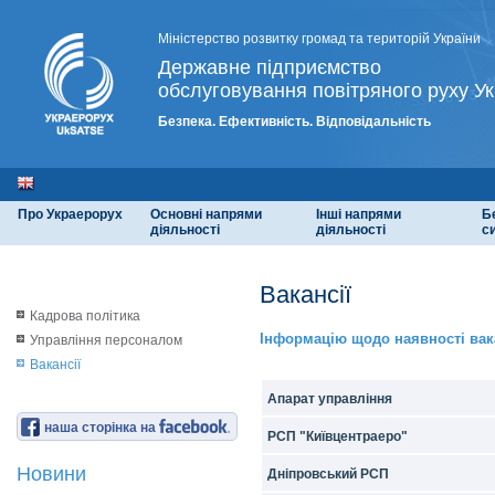
Міністерство розвитку громад та територій України
Державне підприємство
обслуговування повітряного руху Ук
Безпека. Ефективність. Відповідальність
Про Украерорух
Основні напрями
Інші напрями
Б
діяльності
діяльності
с
Вакансії
Кадрова політика
Інформацію щодо наявності вак
Управління персоналом
Вакансії
Апарат управління
наша сторінка на
РСП "Київцентраеро"
Новини
Дніпровський РСП