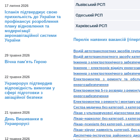
Львівський РСП
17 липня 2026
Іспанія підтверджує свою
Одеський РСП
прихильність до України та
профінансує розроблення
плану відновлення та
Харківський РСП
модернізації
аеронавігаційної системи
Перелік наявних вакансій (гіпер
України
Водій автотранспортних засобів груп
29 травня 2026
Водій автотранспортного засобу катег
Вічна пам'ять Герою
Інженер з електротехнічного забезпе
Інженер – електронік відділу енерго
Інженер з електротехнічного забезпече
22 травня 2026
Електромонтер з ремонту та обслу
Украерорух підтвердив
енергозабезпечення
відповідність вимогам у
Електромонтер 5-го розряду з ремонт
сфері підготовки з
енергозабезпечення
авіаційної безпеки
Електромонтер з ремонту і монтажу к
Cестра медична без категорії, з кате
21 травня 2026
Лікар з ультразвукової діагностики в
День Вишиванки в
Лікар–нарколог без категорії, з кате
Украерорусі
Лікар–психіатр без категорії, з катег
Лікар–хірург наявність категорії, без
Диспетчер-інструктор районного дис
12 травня 2026