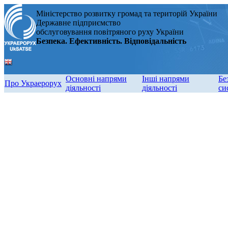
Міністерство розвитку громад та територій України
Державне підприємство
обслуговування повітряного руху України
Безпека. Ефективність. Відповідальність
Основні напрями
Інші напрями
Бе
Про Украерорух
діяльності
діяльності
си