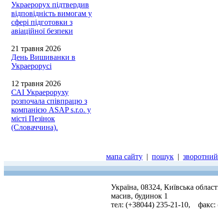
Украерорух підтвердив
відповідність вимогам у
сфері підготовки з
авіаційної безпеки
21 травня 2026
День Вишиванки в
Украерорусі
12 травня 2026
САІ Украероруху
розпочала співпрацю з
компанією ASAP s.r.o. у
місті Пезінок
(Словаччина).
мапа сайту
|
пошук
|
зворотний 
Україна, 08324, Київська облас
масив, будинок 1
тел: (+38044) 235-21-10, факс: