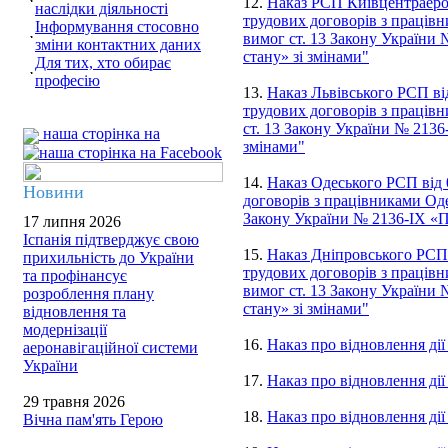
12.
Наказ РСП Київцентраеро 
наслідки діяльності
трудових договорів з працівн
Інформування стосовно
вимог ст. 13 Закону України
зміни контактних даних
стану» зі змінами"
Для тих, хто обирає
професію
13.
Наказ Львівського РСП ві
трудових договорів з працівн
ст. 13 Закону України № 2136
наша сторінка на
змінами"
14.
Наказ Одеського РСП від 
Новини
договорів з працівниками Оде
Закону України № 2136-IX «П
17 липня 2026
Іспанія підтверджує свою
15.
Наказ Дніпровського РСП 
прихильність до України
трудових договорів з працівн
та профінансує
вимог ст. 13 Закону України
розроблення плану
стану» зі змінами"
відновлення та
модернізації
16.
Наказ про відновлення ді
аеронавігаційної системи
України
17.
Наказ про відновлення дії
29 травня 2026
18.
Наказ про відновлення ді
Вічна пам'ять Герою