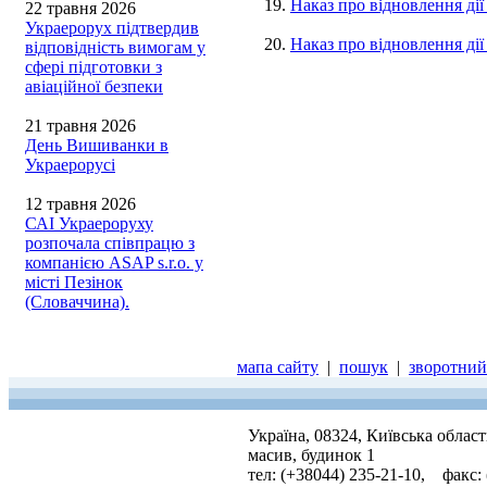
19.
Наказ про відновлення ді
22 травня 2026
Украерорух підтвердив
20.
Наказ про відновлення ді
відповідність вимогам у
сфері підготовки з
авіаційної безпеки
21 травня 2026
День Вишиванки в
Украерорусі
12 травня 2026
САІ Украероруху
розпочала співпрацю з
компанією ASAP s.r.o. у
місті Пезінок
(Словаччина).
мапа сайту
|
пошук
|
зворотний 
Україна, 08324, Київська облас
масив, будинок 1
тел: (+38044) 235-21-10, факс: