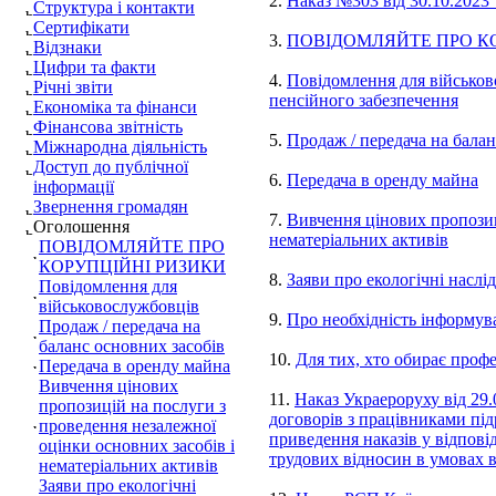
2.
Наказ №303 від 30.10.2023
Структура і контакти
Сертифікати
3.
ПОВІДОМЛЯЙТЕ ПРО К
Відзнаки
Цифри та факти
4.
Повідомлення для військов
Річні звіти
пенсійного забезпечення
Економіка та фінанси
Фінансова звітність
5.
Продаж / передача на балан
Міжнародна діяльність
Доступ до публічної
6.
Передача в оренду майна
інформації
Звернення громадян
7.
Вивчення цінових пропозиц
Оголошення
нематеріальних активів
ПОВІДОМЛЯЙТЕ ПРО
КОРУПЦІЙНІ РИЗИКИ
8.
Заяви про екологічні наслід
Повідомлення для
військовослужбовців
9.
Про необхідність інформув
Продаж / передача на
баланс основних засобів
10.
Для тих, хто обирає проф
Передача в оренду майна
Вивчення цінових
11.
Наказ Украероруху від 29
пропозицій на послуги з
договорів з працівниками під
проведення незалежної
приведення наказів у відпові
оцінки основних засобів і
трудових відносин в умовах в
нематеріальних активів
Заяви про екологічні