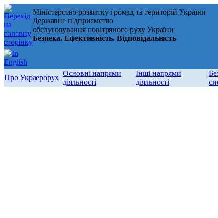
Міністерство розвитку громад та територій України
Державне підприємство
обслуговування повітряного руху України
Безпека. Ефективність. Відповідальність
Основні напрями
Інші напрями
Бе
Про Украерорух
діяльності
діяльності
си