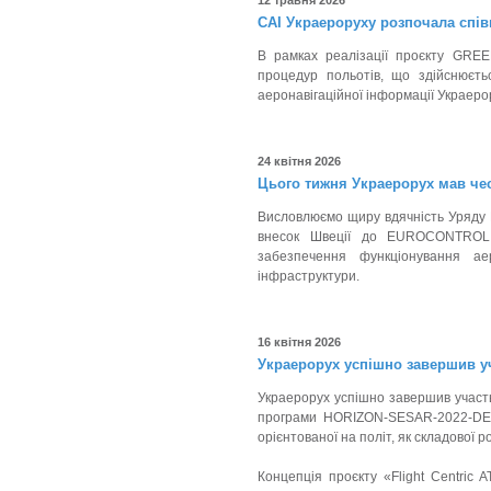
12 травня 2026
САІ Украероруху розпочала співп
В рамках реалізації проєкту GRE
процедур польотів, що здійснюєть
аеронавігаційної інформації Украерор
24 квітня 2026
Цього тижня Украерорух мав чес
Висловлюємо щиру вдячність Уряду Ш
внесок Швеції до EUROCONTROL A
забезпечення функціонування аер
інфраструктури.
16 квітня 2026
Украерорух успішно завершив уч
Украерорух успішно завершив участь
програми HORIZON-SESAR-2022-DES-
орієнтованої на політ, як складової 
Концепція проєкту «Flight Centric 