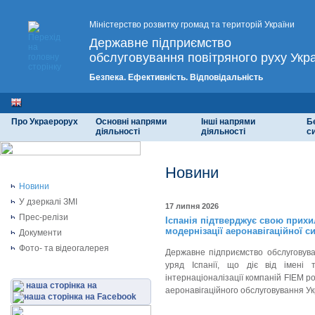
Міністерство розвитку громад та територій України
Державне підприємство
обслуговування повітряного руху Укр
Безпека. Ефективність. Відповідальність
Про Украерорух
Основні напрями
Інші напрями
Б
діяльності
діяльності
с
Новини
Новини
У дзеркалі ЗМІ
17 липня 2026
Прес-релізи
Іспанія підтверджує свою прихи
модернізації аеронавігаційної с
Документи
Фото- та відеогалерея
Державне підприємство обслуговуван
уряд Іспанії, що діє від імені
інтернаціоналізації компаній FIEM 
наша сторінка на
аеронавігаційного обслуговування Укр