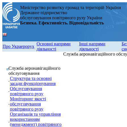
Міністерство розвитку громад та територій України
Державне підприємство
обслуговування повітряного руху України
Безпека. Ефективність. Відповідальність
Основні напрями
Інші напрями
Бе
Про Украерорух
діяльності
діяльності
си
Служба аеронавігаційного обсл
Служба аеронавігаційного
обслуговування
Структура та основні
засади функціонування
Обслуговування
повітряного руху
Моніторинг якості
обслуговування
повітряного руху
Організація та управління
використанням
(менеджмент) повітряного