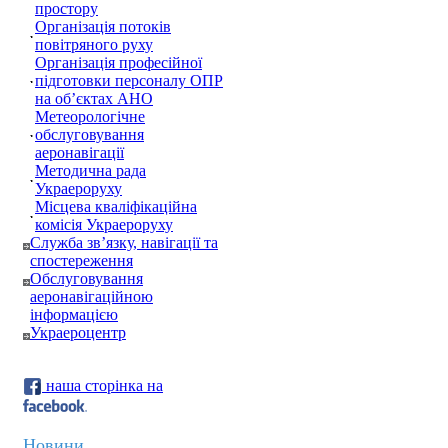
простору
Організація потоків
повітряного руху
Організація професійної
підготовки персоналу ОПР
на об’єктах АНО
Метеорологічне
обслуговування
аеронавігації
Методична рада
Украероруху
Місцева кваліфікаційна
комісія Украероруху
Служба зв’язку, навігації та
спостереження
Обслуговування
аеронавігаційною
інформацією
Украероцентр
наша сторінка на
Новини