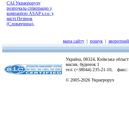
САІ Украероруху
розпочала співпрацю з
компанією ASAP s.r.o. у
місті Пезінок
(Словаччина).
мапа сайту
|
пошук
|
зворотний 
Україна, 08324, Київська облас
масив, будинок 1
тел: (+38044) 235-21-10, факс:
© 2005-2026 Украерорух