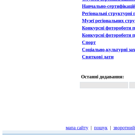
Навчально-сертифікаці
Регіональні структурні 
Музеї регіональних стру
Конкурсні фотороботи п
Конкурсні фотороботи п
Спорт
Соціально-культурні за
Святкові дати
Останні додавання:
мапа сайту
|
пошук
|
зворотний 