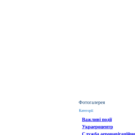
Фотогалерея
Категорії:
Важливі події
Украероцентр
Служба аеронавігаційно