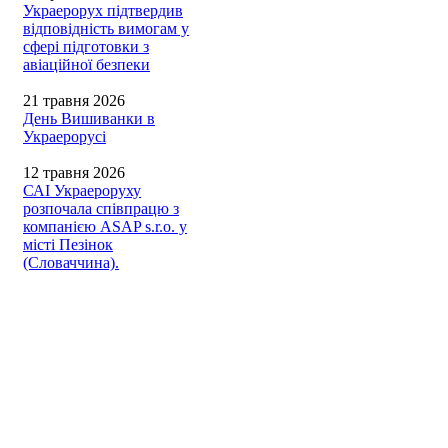
Украерорух підтвердив
відповідність вимогам у
сфері підготовки з
авіаційної безпеки
21 травня 2026
День Вишиванки в
Украерорусі
12 травня 2026
САІ Украероруху
розпочала співпрацю з
компанією ASAP s.r.o. у
місті Пезінок
(Словаччина).