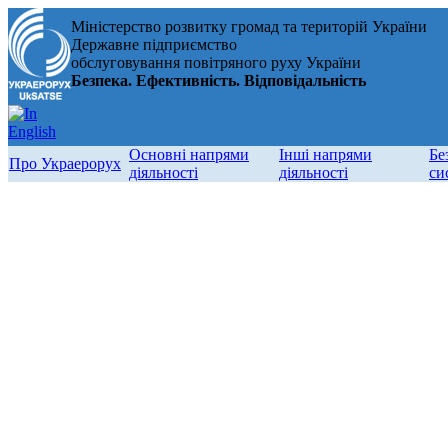
Міністерство розвитку громад та територій України
Державне підприємство
обслуговування повітряного руху України
Безпека. Ефективність. Відповідальність
Основні напрями
Інші напрями
Бе
Про Украерорух
діяльності
діяльності
си