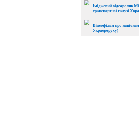
Іміджевий відеоролик Мі
транспортної галузі Укр
Відеофільм про націонал
Украероруху)