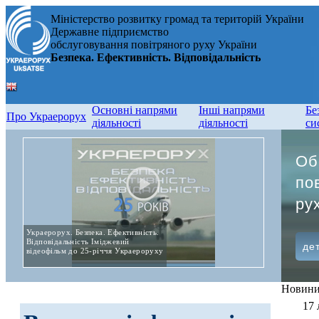
Міністерство розвитку громад та територій України
Державне підприємство
обслуговування повітряного руху України
Безпека. Ефективність. Відповідальність
Основні напрями
Інші напрями
Бе
Про Украерорух
діяльності
діяльності
си
Об
Зв’
по
нав
ру
сп
Украерорух. Безпека. Ефективність.
Відповідальність Іміджевий
дет
дет
відеофільм до 25-річчя Украероруху
Новин
17 