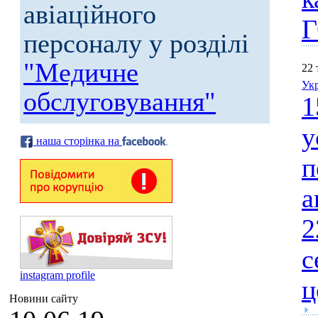
авіаційного
Г
персоналу у розділі
"Медичне
22 
Укр
обслуговування"
1
у
наша сторінка на
п
а
2
с
instagram profile
ц
Новини сайту