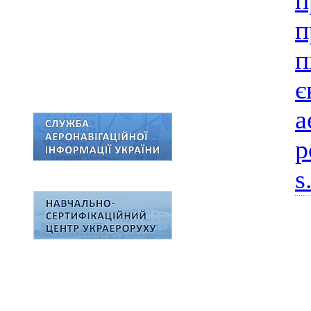
п
п
п
є
а
р
s