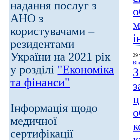
надання послуг з
о
АНО з
м
користувачами –
і
резидентами
України на 2021 рік
29 
Віч
у розділі
"Економіка
З
та фінанси"
з
ц
Інформація щодо
о
медичної
к
сертифікації
к