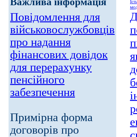
Важлива інформація
Ісп
мод
Д
Повідомлення для
військовослужбовців
п
про надання
п
фінансових довідок
я
для перерахунку
д
пенсійного
б
забезпечення
і
р
Примірна форма
е
договорів про
с