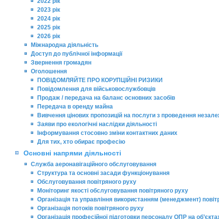
2022 рік
2023 рік
2024 рік
2025 рік
2026 рік
Міжнародна діяльність
Доступ до публічної інформації
Звернення громадян
Оголошення
ПОВІДОМЛЯЙТЕ ПРО КОРУПЦІЙНІ РИЗИКИ
Повідомлення для військовослужбовців
Продаж / передача на баланс основних засобів
Передача в оренду майна
Вивчення цінових пропозицій на послуги з проведення незалеж
Заяви про екологічні наслідки діяльності
Інформування стосовно зміни контактних даних
Для тих, хто обирає професію
Основні напрями діяльності
Служба аеронавігаційного обслуговування
Структура та основні засади функціонування
Обслуговування повітряного руху
Моніторинг якості обслуговування повітряного руху
Організація та управління використанням (менеджмент) повіт
Організація потоків повітряного руху
Організація професійної підготовки персоналу ОПР на об’єкт