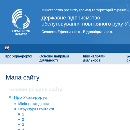
Міністерство розвитку громад та територій України
Державне підприємство
обслуговування повітряного руху Ук
Безпека. Ефективність. Відповідальність
Про Украерорух
Основні напрями
Інші напрями
Б
діяльності
діяльності
с
Мапа сайту
Головні розділи сайту:
Про Украерорух
Місія та завдання
Структура і контакти
1
2
3