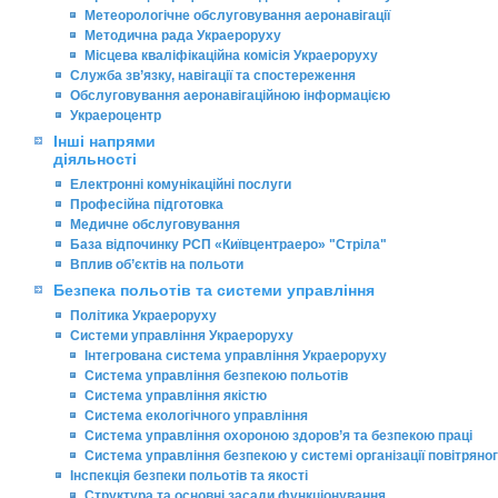
Метеорологічне обслуговування аеронавігації
Методична рада Украероруху
Місцева кваліфікаційна комісія Украероруху
Служба зв’язку, навігації та спостереження
Обслуговування аеронавігаційною інформацією
Украероцентр
Інші напрями
діяльності
Електронні комунікаційні послуги
Професійна підготовка
Медичне обслуговування
База відпочинку РСП «Київцентраеро» "Стріла"
Вплив об’єктів на польоти
Безпека польотів та системи управління
Політика Украероруху
Системи управління Украероруху
Інтегрована система управління Украероруху
Система управління безпекою польотів
Система управління якістю
Система екологічного управління
Система управління охороною здоров’я та безпекою праці
Система управління безпекою у системі організації повітряно
Інспекція безпеки польотів та якості
Структура та основні засади функціонування