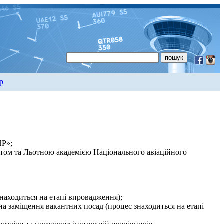
р
ПР»;
етом та Льотною академією Національного авіаційного
аходиться на етапі впровадження);
а заміщення вакантних посад (процес знаходиться на етапі