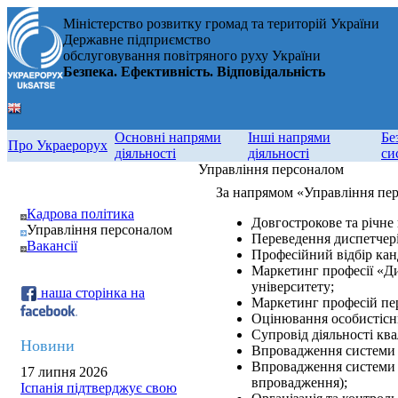
Міністерство розвитку громад та територій України
Державне підприємство
обслуговування повітряного руху України
Безпека. Ефективність. Відповідальність
Основні напрями
Інші напрями
Бе
Про Украерорух
діяльності
діяльності
си
Управління персоналом
За напрямом «Управління пер
Кадрова політика
Довгострокове та річне
Управління персоналом
Переведення диспетчер
Вакансії
Професійний відбір ка
Маркетинг професії «Ди
університету;
наша сторінка на
Маркетинг професій пе
Оцінювання особистісн
Супровід діяльності ква
Новини
Впровадження системи о
Впровадження системи к
17 липня 2026
впровадження);
Іспанія підтверджує свою