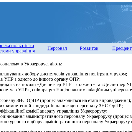
зпека польотів та
Персонал
Розвиток
Пресцент
стеми управління
соналом» в Украерорусі діють:
 планування добору диспетчерів управління повітряним рухом;
ів УПР з одного до іншого органу ОПР;
ндидатів на посади «Диспетчер УПР – стажист» та «Диспетчер У
спетчер УПР», співпраця з Національним авіаційним університ
рсоналу ЗНС ОрПР (процес знаходиться на етапі впровадження);
их компетенцій кандидатів на посади персоналу ЗНС ОрПР;
ліфікаційної комісії апарату управління Украероруху;
цінювання адміністративного персоналу Украероруху (процес зн
онкурсного відбору адміністративного персоналу Украероруху н