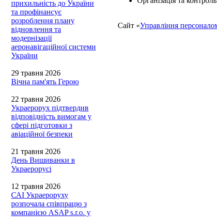
Організація та контрол
прихильність до України
та профінансує
розроблення плану
Сайт «
Управління персонало
відновлення та
модернізації
аеронавігаційної системи
України
29 травня 2026
Вічна пам'ять Герою
22 травня 2026
Украерорух підтвердив
відповідність вимогам у
сфері підготовки з
авіаційної безпеки
21 травня 2026
День Вишиванки в
Украерорусі
12 травня 2026
САІ Украероруху
розпочала співпрацю з
компанією ASAP s.r.o. у