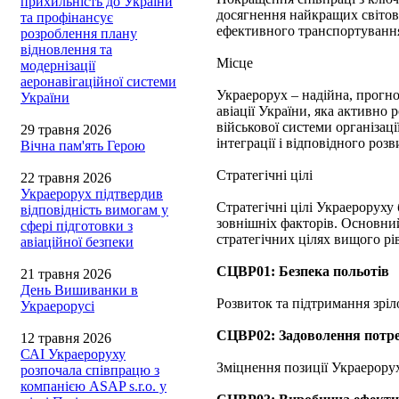
прихильність до України
досягнення найкращих світови
та профінансує
ефективного транспортування
розроблення плану
відновлення та
Місце
модернізації
аеронавігаційної системи
Украерорух – надійна, прогно
України
авіації України, яка активно
військової системи організаці
29 травня 2026
інтеграції і відповідного роз
Вічна пам'ять Герою
Стратегічні цілі
22 травня 2026
Украерорух підтвердив
Стратегічні цілі Украероруху
відповідність вимогам у
зовнішніх факторів. Основний
сфері підготовки з
стратегічних цілях вищого рі
авіаційної безпеки
СЦВР01: Безпека польотів
21 травня 2026
День Вишиванки в
Розвиток та підтримання зріло
Украерорусі
СЦВР02: Задоволення потре
12 травня 2026
САІ Украероруху
Зміцнення позиції Украерору
розпочала співпрацю з
компанією ASAP s.r.o. у