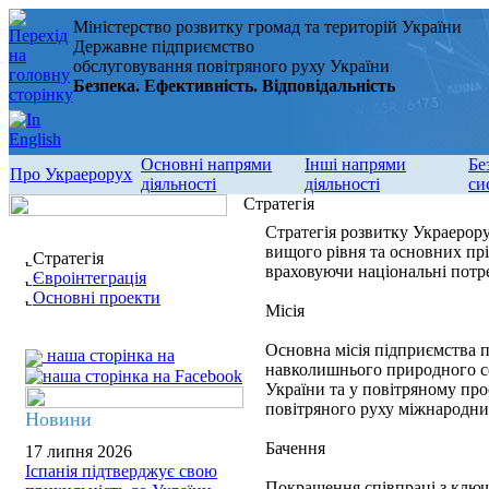
Міністерство розвитку громад та територій України
Державне підприємство
обслуговування повітряного руху України
Безпека. Ефективність. Відповідальність
Основні напрями
Інші напрями
Бе
Про Украерорух
діяльності
діяльності
си
Стратегія
Стратегія розвитку Украерору
вищого рівня та основних пр
Стратегія
враховуючи національні потре
Євроінтеграція
Основні проекти
Місія
Основна місія підприємства п
наша сторінка на
навколишнього природного се
України та у повітряному про
повітряного руху міжнародни
Новини
Бачення
17 липня 2026
Іспанія підтверджує свою
Покращення співпраці з ключо