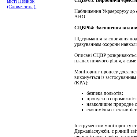
СЦВР03: Виробнича ефекти
місті Пезінок
(Словаччина).
Наближення Украероруху до с
АНО.
СЦВР04: Зменшення впливу
Підтримання та сприяння пода
урахуванням охорони навкол
Описані СЦВР розкриваються 
планах нижчого рівня, а саме 
Моніторинг процесу досягнен
виконується із застосування
(KPA):
безпека польотів;
пропускна спроможніст
навколишнє природне с
економічна ефективніст
Інструментом моніторингу ста
Державіаслужби, є річний зві
що у звітному періоді не дос