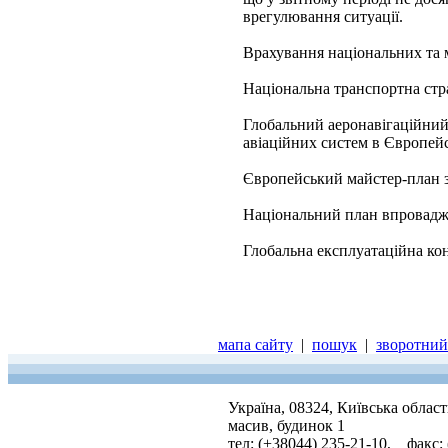
врегулювання ситуації.
Врахування національних та 
Національна транспортна стра
Глобальний аеронавігаційни
авіаційних систем в Європейс
Європейський майстер-план з
Національний план впровадже
Глобальна експлуатаційна кон
мапа сайту
|
пошук
|
зворотний 
Україна, 08324, Київська облас
масив, будинок 1
тел: (+38044) 235-21-10, факс: