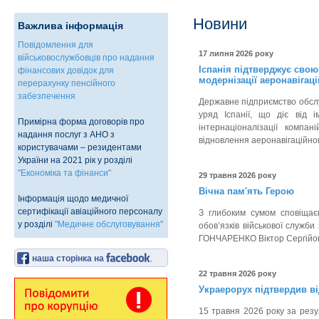
Новини
Важлива інформація
Повідомлення для
17 липня 2026 року
військовослужбовців про надання
Іспанія підтверджує свою
фінансових довідок для
модернізації аеронавігац
перерахунку пенсійного
забезпечення
Державне підприємство обслуг
уряд Іспанії, що діє від 
Примірна форма договорів про
інтернаціоналізації компа
надання послуг з АНО з
відновлення аеронавігаційног
користувачами – резидентами
України на 2021 рік у розділі
"Економіка та фінанси"
29 травня 2026 року
Вічна пам'ять Герою
Інформація щодо медичної
сертифікації авіаційного персоналу
З глибоким сумом сповіщаєм
у розділі
"Медичне обслуговування"
обов’язків військової служб
ГОНЧАРЕНКО Віктор Сергійо
наша сторінка на
22 травня 2026 року
Украерорух підтвердив ві
15 травня 2026 року за резу