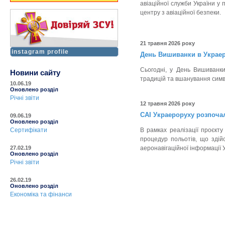
авіаційної служби України у
центру з авіаційної безпеки.
21 травня 2026 року
instagram profile
День Вишиванки в Украер
Сьогодні, у День Вишиванк
Новини сайту
традицій та вшанування симв
10.06.19
Оновлено розділ
Річні звіти
12 травня 2026 року
САІ Украероруху розпочал
09.06.19
Оновлено розділ
Сертифікати
В рамках реалізації проєкт
процедур польотів, що здій
27.02.19
аеронавігаційної інформації 
Оновлено розділ
Річні звіти
26.02.19
Оновлено розділ
Економіка та фінанси