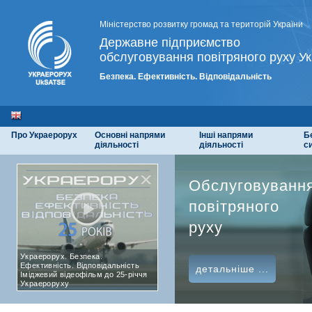
Міністерство розвитку громад та територій України
Державне підприємство
обслуговування повітряного руху Ук
Безпека. Ефективність. Відповідальність
Про Украерорух
Основні напрями
Інші напрями
Б
діяльності
діяльності
с
Обслуговуванн
повітряного
руху
Украерорух. Безпека.
Ефективність. Відповідальність
детальніше ...
Іміджевий відеофільм до 25-річчя
Украероруху