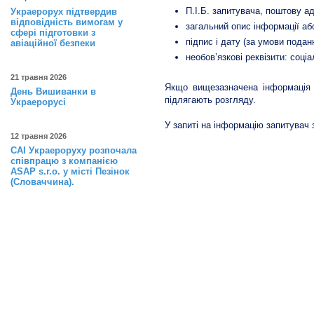
П.І.Б. запитувача, поштову а
Украерорух підтвердив
відповідність вимогам у
загальний опис інформації або
сфері підготовки з
підпис і дату (за умови подан
авіаційної безпеки
необов’язкові реквізити: соці
21 травня 2026
Якщо вищезазначена інформація 
День Вишиванки в
підлягають розгляду.
Украерорусі
У запиті на інформацію запитувач
12 травня 2026
САІ Украероруху розпочала
співпрацю з компанією
ASAP s.r.o. у місті Пезінок
(Словаччина).