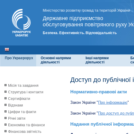
Міністерство розвитку громад та територій України
Державне підприємство
обслуговування повітряного руху Ук
Безпека. Ефективність. Відповідальність
Про Украерорух
Основні напрями
Інші напрями
Б
діяльності
діяльності
с
Доступ до публічної 
Місія та завдання
Нормативно-правові акти
Структура і контакти
Сертифікати
Закон України "
Про інформацію
"
Відзнаки
Цифри та факти
Закон України "
Про доступ до публ
Річні звіти
Надання публічної інформац
Економіка та фінанси
Фінансова звітність