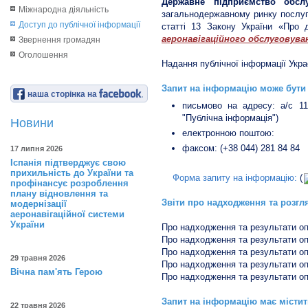
Державне підприємство обсл
Міжнародна діяльність
загальнодержавному ринку послуг 
Доступ до публічної інформації
статті 13 Закону України «Про 
аеронавігаційного обслуговува
Звернення громадян
Оголошення
Надання публічної інформації Укр
Запит на інформацію може бути
наша сторінка на
письмово на адресу: а/с 115
"Публічна інформація")
Новини
електронною поштою:
факсом: (+38 044) 281 84 84
17 липня 2026
Іспанія підтверджує свою
прихильність до України та
Форма запиту на інформацію:
(
профінансує розроблення
плану відновлення та
Звіти про надходження та розгл
модернізації
аеронавігаційної системи
України
Про надходження та результати опр
Про надходження та результати опр
Про надходження та результати опр
29 травня 2026
Про надходження та результати опр
Вічна пам'ять Герою
Про надходження та результати опр
Запит на інформацію має містит
22 травня 2026