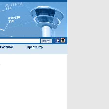
Розвиток
Пресцентр
ю