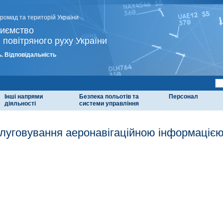
громад та територій України
риємство
 повітряного руху України
. Відповідальність
Інші напрями
Безпека польотів та
Персонал
діяльності
системи управління
луговування аеронавігаційною інформаціє