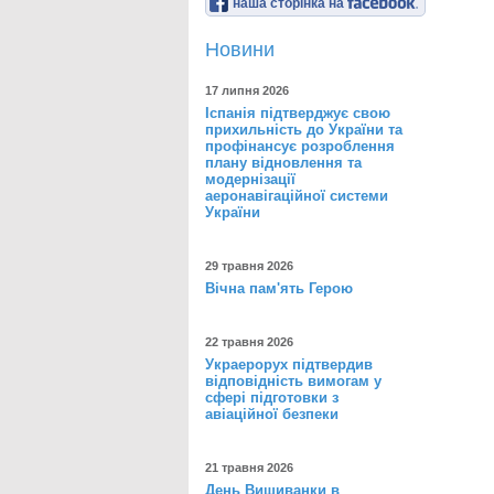
наша сторінка на
Новини
17 липня 2026
Іспанія підтверджує свою
прихильність до України та
профінансує розроблення
плану відновлення та
модернізації
аеронавігаційної системи
України
29 травня 2026
Вічна пам'ять Герою
22 травня 2026
Украерорух підтвердив
відповідність вимогам у
сфері підготовки з
авіаційної безпеки
21 травня 2026
День Вишиванки в