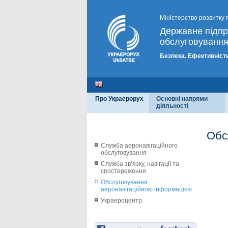
Міністерство розвитку 
Державне підп
обслуговування
Безпека. Ефективність
Про Украерорух
Основні напрями
діяльності
Обс
Служба аеронавігаційного
обслуговування
Служба зв’язку, навігації та
спостереження
Обслуговування
аеронавігаційною інформацією
Украероцентр