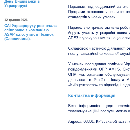
День Вишиванки в
Украерорусі
Персонал, відповідальний за експ
Програми охоплюють не лише техні
стандартів у нових умовах.
12 травня 2026
САІ Украероруху розпочала
Паралельно триває активна робот
співпрацю з компанією
беруть участь у розробці нових 
ASAP s.r.o. у місті Пезінок
АПЕЗ з урахуванням як національни
(Словаччина).
Складовою частиною діяльності Ук
послуг авіаційної фіксованої служ
У межах послідовної політики Укр
повідомленнями ОПР AMHS. Сист
ОПР між органами обслуговування
діяльності в Україні. Послуги
«Київцентраеро» та відповідні під
Контактна інформація
Всю інформацію щодо переліку
телекомунікаційні послуги можна 
Адреса: 08301, Київська область, м