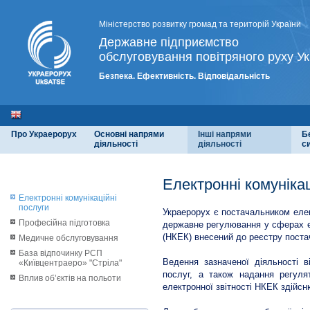
Міністерство розвитку громад та територій України
Державне підприємство
обслуговування повітряного руху Ук
Безпека. Ефективність. Відповідальність
Про Украерорух
Основні напрями
Інші напрями
Б
діяльності
діяльності
с
Електронні комунікац
Електронні комунікаційні
послуги
Украерорух є постачальником елек
Професійна підготовка
державне регулювання у сферах ел
(НКЕК) внесений до реєстру постач
Медичне обслуговування
База відпочинку РСП
Ведення зазначеної діяльності в
«Київцентраеро» "Стріла"
послуг, а також надання регулят
Вплив об’єктів на польоти
електронної звітності НКЕК здійс