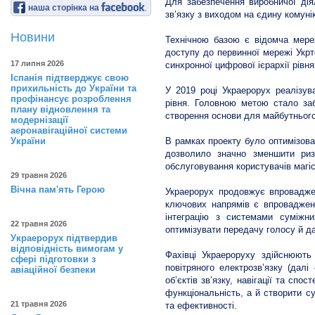
Для забезпечення виробничої дія
наша сторінка на
зв’язку з виходом на єдину комун
Новини
Технічною базою є відомча мереж
доступу до первинної мережі Укрт
17 липня 2026
синхронної цифрової ієрархії рівн
Іспанія підтверджує свою
прихильність до України та
У 2019 році Украерорух реалізув
профінансує розроблення
рівня. Головною метою стало заб
плану відновлення та
створення основи для майбутнього
модернізації
аеронавігаційної системи
України
В рамках проекту було оптимізова
дозволило значно зменшити ризи
обслуговування користувачів магіс
29 травня 2026
Вічна пам'ять Герою
Украерорух продовжує впроваджен
ключових напрямів є впровадження
інтеграцію з системами суміжн
22 травня 2026
оптимізувати передачу голосу й д
Украерорух підтвердив
відповідність вимогам у
Фахівці Украероруху здійснюють 
сфері підготовки з
повітряного електрозв’язку (дал
авіаційної безпеки
об’єктів зв’язку, навігації та сп
функціональність, а й створити с
21 травня 2026
та ефективності.