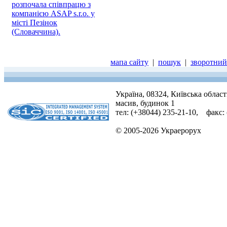
розпочала співпрацю з
компанією ASAP s.r.o. у
місті Пезінок
(Словаччина).
мапа сайту
|
пошук
|
зворотний 
Україна, 08324, Київська облас
масив, будинок 1
тел: (+38044) 235-21-10, факс:
© 2005-2026 Украерорух