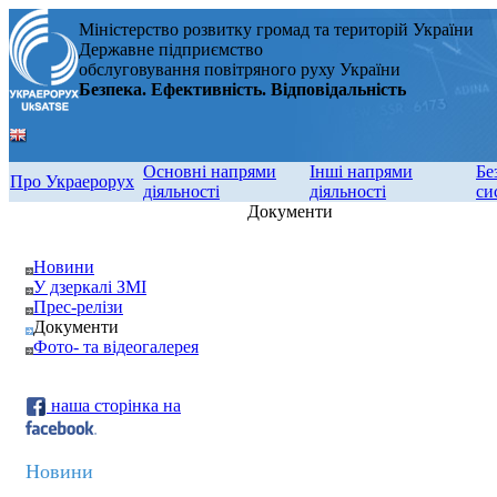
Міністерство розвитку громад та територій України
Державне підприємство
обслуговування повітряного руху України
Безпека. Ефективність. Відповідальність
Основні напрями
Інші напрями
Бе
Про Украерорух
діяльності
діяльності
си
Документи
Новини
У дзеркалі ЗМІ
Прес-релізи
Документи
Фото- та відеогалерея
наша сторінка на
Новини