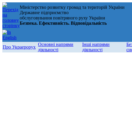
Міністерство розвитку громад та територій України
Державне підприємство
обслуговування повітряного руху України
Безпека. Ефективність. Відповідальність
Основні напрями
Інші напрями
Бе
Про Украерорух
діяльності
діяльності
си