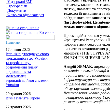
Сьогодні Украерорух т
У дзеркалі ЗМІ
інтелекту, квантових техно
Прес-релізи
зв’язку, навігації та спос
Документи
технологій цивільним та в
Фото- та відеогалерея
об’єднаного первинного 
(fast deployable). Це заб
межах поетапного відновл
наша сторінка на
Проєкт здійснюється у меж
Французької Республіки «П
Новини
пріоритетних секторів екон
визначено встановлення ра
17 липня 2026
маршруті (THE SUPPLY
Іспанія підтверджує свою
EN-ROUTE SURVEILLANCE
прихильність до України
та профінансує
Андрій ЯРМАК
, директо
розроблення плану
польотів цивільної авіації
відновлення та
надання послуг аеронавігац
модернізації
інфраструктури спостереж
аеронавігаційної системи
напрямків діяльності, адже
України
обслуговування зазнала руйн
Встановлення нового раді
29 травня 2026
повітряного простору Укра
Вічна пам'ять Герою
розвитку аеронавігаційної
22 травня 2026