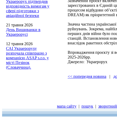
Зазначений проєкт включе
Украерорух підтвердив
зареєстрованих в Єдиній ц
відповідність вимогам у
процесом відбудови об’єкті
сфері підготовки з
DREAM) як пріоритетний в г
авіаційної безпеки
Значна частина української
21 травня 2026
руйнувань. Зокрема, найбі
День Вишиванки в
перших днів війни було по
Украерорусі
станцій. Встановлення ново
внаслідок ракетних обстрілі
12 травня 2026
САІ Украероруху
Впровадження проєкту зі 
розпочала співпрацю з
2025-2026рр.
компанією ASAP s.r.o. у
Джерело: Украерорух
місті Пезінок
(Словаччина).
<< попередня новина
|
д
мапа сайту
|
пошук
|
зворотний 