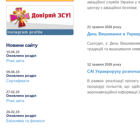
авіаційної служби України у
центру з авіаційної безпеки.
21 травня 2026 року
instagram profile
День Вишиванки в Украер
Сьогодні, у День Вишиванк
Новини сайту
традицій та вшанування симв
10.06.19
Оновлено розділ
Річні звіти
12 травня 2026 року
САІ Украероруху розпочал
09.06.19
Оновлено розділ
Сертифікати
В рамках реалізації проєкт
процедур польотів, що здій
27.02.19
аеронавігаційної інформації 
Оновлено розділ
Річні звіти
26.02.19
Оновлено розділ
Економіка та фінанси