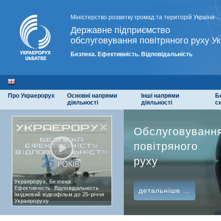
Міністерство розвитку громад та територій України
Державне підприємство
обслуговування повітряного руху Ук
Безпека. Ефективність. Відповідальність
Про Украерорух
Основні напрями
Інші напрями
Б
діяльності
діяльності
с
Обслуговуванн
повітряного
руху
Украерорух. Безпека.
Ефективність. Відповідальність
детальніше ...
Іміджевий відеофільм до 25-річчя
Украероруху