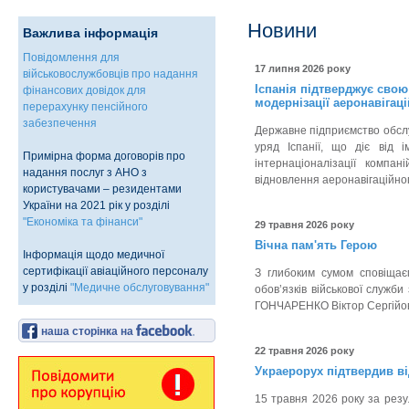
Новини
Важлива інформація
Повідомлення для
17 липня 2026 року
військовослужбовців про надання
Іспанія підтверджує свою
фінансових довідок для
модернізації аеронавігац
перерахунку пенсійного
забезпечення
Державне підприємство обслуг
уряд Іспанії, що діє від 
Примірна форма договорів про
інтернаціоналізації компа
надання послуг з АНО з
відновлення аеронавігаційног
користувачами – резидентами
України на 2021 рік у розділі
"Економіка та фінанси"
29 травня 2026 року
Вічна пам'ять Герою
Інформація щодо медичної
сертифікації авіаційного персоналу
З глибоким сумом сповіщаєм
у розділі
"Медичне обслуговування"
обов’язків військової служб
ГОНЧАРЕНКО Віктор Сергійо
наша сторінка на
22 травня 2026 року
Украерорух підтвердив ві
15 травня 2026 року за резу