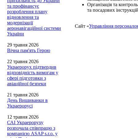
прихильність до України
Організація та контрол
та профінансує
та посадових інструкцій
розроблення плану
відновлення та
модернізації
Сайт «
Управління персонало
аеронавігаційної системи
України
29 травня 2026
Вічна пам'ять Герою
22 травня 2026
Украерорух підтвердив
відповідність вимогам у
сфері підготовки з
авіаційної безпеки
21 травня 2026
День Вишиванки в
Украерорусі
12 травня 2026
САІ Украероруху
розпочала співпрацю з
компанією ASAP s.r.o. у