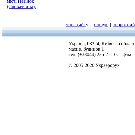
місті Пезінок
(Словаччина).
мапа сайту
|
пошук
|
зворотний 
Україна, 08324, Київська облас
масив, будинок 1
тел: (+38044) 235-21-10, факс:
© 2005-2026 Украерорух