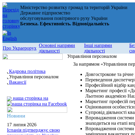
Міністерство розвитку громад та територій України
Державне підприємство
обслуговування повітряного руху України
Безпека. Ефективність. Відповідальність
Основні напрями
Інші напрями
Бе
Про Украерорух
діяльності
діяльності
си
Управління персоналом
За напрямом «Управління пер
Кадрова політика
Довгострокове та річне
Управління персоналом
Переведення диспетчер
Вакансії
Професійний відбір ка
Маркетинг професії «Ди
Льотною академією Наці
наша сторінка на
Маркетинг професій пе
Оцінювання особистісн
Супровід діяльності ква
Новини
Впровадження системи 
знаходиться на етапі в
17 липня 2026
Впровадження системи 
Іспанія підтверджує свою
заміщення вакантних по