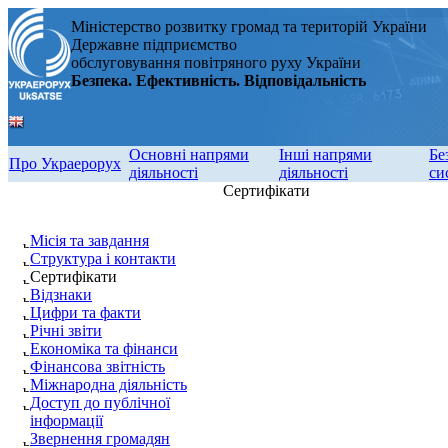
Міністерство розвитку громад та територій України
Державне підприємство
обслуговування повітряного руху України
Безпека. Ефективність. Відповідальність
Основні напрями
Інші напрями
Бе
Про Украерорух
діяльності
діяльності
си
Сертифікати
Місія та завдання
Структура і контакти
Сертифікати
Відзнаки
Цифри та факти
Річні звіти
Економіка та фінанси
Фінансова звітність
Міжнародна діяльність
Доступ до публічної
інформації
Звернення громадян