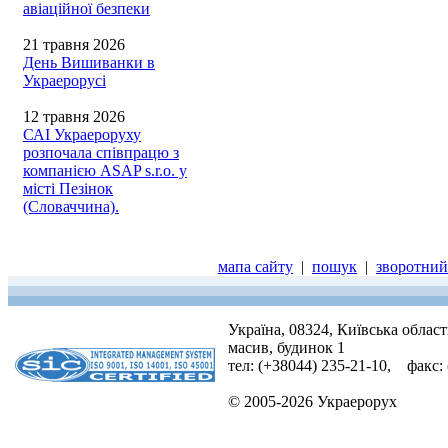
авіаційної безпеки
21 травня 2026
День Вишиванки в
Украерорусі
12 травня 2026
САІ Украероруху
розпочала співпрацю з
компанією ASAP s.r.o. у
місті Пезінок
(Словаччина).
мапа сайту
|
пошук
|
зворотний 
Україна, 08324, Київська облас
масив, будинок 1
тел: (+38044) 235-21-10, факс:
© 2005-2026 Украерорух