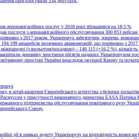
рішення проголосували 334 депутати.
м аеронавігаційних послуг у 2018 році збільшився на 18,5 %
дав послуги з аеронавігаційного обслуговування 300 853 рейсам 
рівняно з 2017 роком. Украерорух забезпечив, зокрема, виконанн
а 194 199 авіарейсів іноземних авіакомпаній, що порівняно з 2017
 міжнародні (з вильотом/посадкою) – 146 115 (+16,2 %), кількість
закріпили динаміку зростання обсягів наданих Украерорухом посл
овітряному просторі України внаслідок окупації Криму та початку
ерорух
року, в штаб-квартирі Європейського агентства з безпеки польоті
Расмуссен у присутності виконавчого директора EASA Патріка 
Державного підприємства обслуговування повітряного руху Украї
вропейського Союзу.
ійні дії в рамках аудиту Украероруху на відповідність вимогам