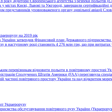
18 року, аудитори Європейського агентства з безпеки польотів (
 у містах Києві, Львові та Ужгороді, завершили сертифікаційні д
м представників уповноваженого органу цивільної авіації Слова
раероруху на 2019 рік
в України затвердив Фінансовий план Державного підприємства о
у в наступному році становить 4 276 млн грн, що при витратах у
ким перевізникам відновити польоти в повітряному просторі Ук
іністрація Сполучених Штатів Америки (FAA) переглянула спеціа
ній частині повітряного простору України та над відкритим морем
ит Украероруху
риємства обслуговування повітряного руху України (Украерорух