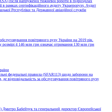
EASA) після напруженої тижневої роботи в підрозділах
ії в рамках сертифікаційного аудиту Украероруху. Аудит
цької Республіки та Державної авіаційної служби
бслуговування повітряного руху України на 2019 рік.
 розмірі 4 146 млн грн означає отримання 130 млн грн
раїни
льні федеральні правила (SFAR113) щодо заборони на
, де відповідальність за обслуговування повітряного руху
) Дмитро Бабейчук та генеральний директор Європейської