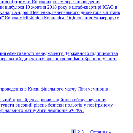
адання підтримки Євроконтролем через проведення
и відбулося 10 жовтня 2018 року в штаб-квартирі ІСАО в
 Канаді Андрія Шевченка, генерального директора з питань
ації Єврокомісії Філіпа Корнеліса. Оцінювання Украероруху
вання ефективності менеджменту Державного підприємства
генеральний директор Євроконтролю Імон Бреннан у листі
ення в Києві фінального матчу Ліги чемпіонів
альний провайдер аеронавігаційного обслуговування
антувати високий рівень безпеки польотів у повітряному
ві фінального матчу Ліги чемпіонів УЄФА.
1
2
3
...
Остання »