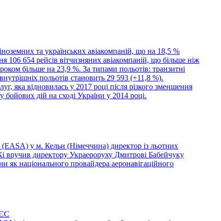
іноземних та українських авіакомпаній, що на 18,5 %
я 106 654 рейсів вітчизняних авіакомпаній, що більше ніж
 роком більше на 23,9 %. За типами польотів: транзитні
 внутрішніх польотів становить 29 593 (+11,8 %).
уг, яка відновилась у 2017 році після різкого зменшення
 бойових дій на сході України у 2014 році.
в (EASA) у м. Кельн (Німеччина) директор із льотних
Кі вручив директору Украероруху Дмитрові Бабейчуку
ни як національного провайдера аеронавігаційного
 ЄС