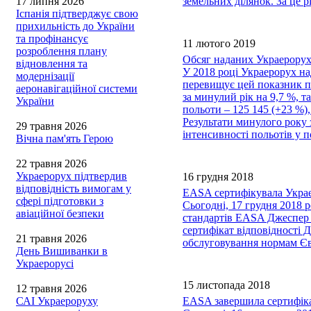
17 липня 2026
земельних ділянок. За це 
Іспанія підтверджує свою
прихильність до України
та профінансує
11 лютого 2019
розроблення плану
Обсяг наданих Украерорухо
відновлення та
У 2018 році Украерорух на
модернізації
перевищує цей показник по
аеронавігаційної системи
за минулий рік на 9,7 %, т
України
польоти – 125 145 (+23 %),
Результати минулого року 
29 травня 2026
інтенсивності польотів у п
Вічна пам'ять Герою
22 травня 2026
Украерорух підтвердив
16 грудня 2018
відповідність вимогам у
EASA сертифікувала Укра
сфері підготовки з
Сьогодні, 17 грудня 2018 
авіаційної безпеки
стандартів EASA Джеспер 
сертифікат відповідності 
21 травня 2026
обслуговування нормам Є
День Вишиванки в
Украерорусі
15 листопада 2018
12 травня 2026
САІ Украероруху
EASA завершила сертифікац