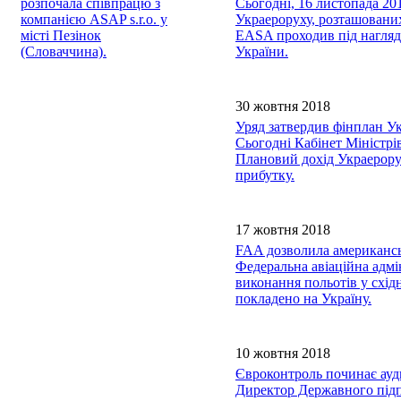
розпочала співпрацю з
Сьогодні, 16 листопада 20
компанією ASAP s.r.o. у
Украероруху, розташованих
місті Пезінок
EASA проходив під наглядо
(Словаччина).
України.
30 жовтня 2018
Уряд затвердив фінплан Ук
Сьогодні Кабінет Міністрі
Плановий дохід Украерорух
прибутку.
17 жовтня 2018
FAA дозволила американсь
Федеральна авіаційна адм
виконання польотів у схід
покладено на Україну.
10 жовтня 2018
Євроконтроль починає ауд
Директор Державного підп