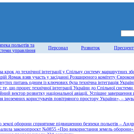
зпека польотів та
Персонал
Розвиток
Пресцент
стеми управління
за крок до технічної інтеграції у Спільну систему маршрутних з
рій Ярмак взяв участь у засіданні Розширеного комітету Євроко
лянутих питань одним із ключових була технічна інтеграція Укра
 те, що процес технічної інтеграції України до Спільної систем
ійний вектор розвитку національної авіації. Успішне завершення
 для іноземних користувачів повітряного простору України», – з
о землі оборони сприятиме підвищенню безпеки польотів – Ан
валила законопроєкт №0855 «Про використання земель оборони»