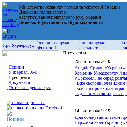
Міністерство розвитку громад та територій України
Державне підприємство
обслуговування повітряного руху України
Безпека. Ефективність. Відповідальність
Основні напрями
Інші напрями
Бе
Про Украерорух
діяльності
діяльності
си
Прес-релізи
26 листопада 2019
Новини
Андрій Ярмак: «Україна – 
У дзеркалі ЗМІ
Керівник Украероруху Анд
Прес-релізи
у Брюсселі, де серед розг
Документи
«Вже сьогодні очевидним є
Фото- та відеогалерея
свідчить про євроінтеграц
як для вітчизняних, так і
наша сторінка на
14 листопада 2019
Довгоочікуваний закон пр
Новини
Верховна Рада України ух