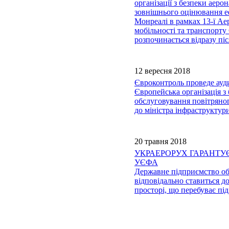
організації з безпеки аер
зовнішнього оцінювання е
Монреалі в рамках 13-ї Ае
мобільності та транспорту
розпочинається відразу пі
12 вересня 2018
Євроконтроль проведе ауди
Європейська організація 
обслуговування повітряног
до міністра інфраструкту
20 травня 2018
УКРАЕРОРУХ ГАРАНТУЄ В
УЄФА
Державне підприємство об
відповідально ставиться д
просторі, що перебуває пі