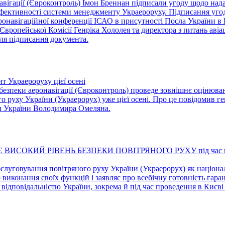
онавігації (Євроконтроль) Імон Бреннан підписали угоду щодо н
фективності системи менеджменту Украероруху. Підписання угод
ронавігаційної конференції ІСАО в присутності Посла України в
 Європейської Комісії Генріка Хололея та директора з питань аві
сля підписання документа.
т Украероруху цієї осені
з безпеки аеронавігації (Євроконтроль) проведе зовнішнє оціню
о руху України (Украерорух) уже цієї осені. Про це повідомив 
ри України Володимира Омеляна.
ИСОКИЙ РІВЕНЬ БЕЗПЕКИ ПОВІТРЯНОГО РУХУ під час провед
слуговування повітряного руху України (Украерорух) як націон
о виконання своїх функцій і заявляє про всебічну готовність гар
д відповідальністю України, зокрема й під час проведення в Киє