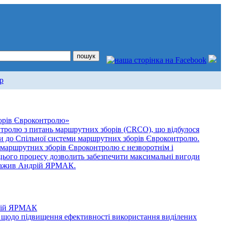
р
борів Євроконтролю»
нтролю з питань маршрутних зборів (CRCO), що відбулося
їни до Спільної системи маршрутних зборів Євроконтролю.
и маршрутних зборів Євроконтролю є незворотнім і
 цього процесу дозволить забезпечити максимальні вигоди
ауважив Андрій ЯРМАК.
дрій ЯРМАК
 щодо підвищення ефективності використання виділених