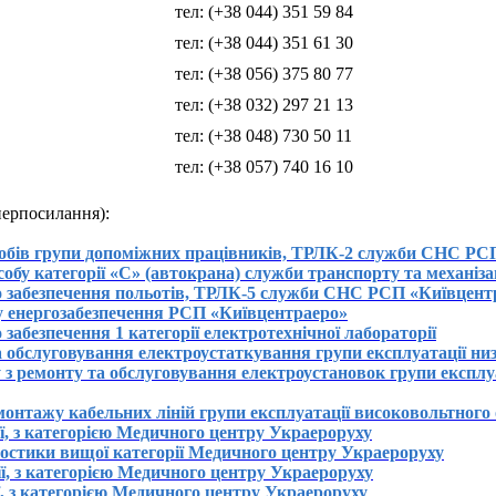
тел:
(+38 044) 351 59 84
тел:
(+38 044) 351 61 30
тел:
(+38 056) 375 80 77
тел:
(+38 032) 297 21 13
тел:
(+38 048) 730 50 11
тел:
(+38 057) 740 16 10
перпосилання):
собів групи допоміжних працівників, ТРЛК-2 служби СНС РС
собу категорії «С» (автокрана) служби транспорту та механіз
го забезпечення польотів, ТРЛК-5 служби СНС РСП «Київцент
лу енергозабезпечення РСП «Київцентраеро»
 забезпечення 1 категорії електротехнічної лабораторії
 обслуговування електроустаткування групи експлуатації низ
 з ремонту та обслуговування електроустановок групи експлу
монтажу кабельних ліній групи експлуатації високовольтного 
ії, з категорією Медичного центру Украероруху
гностики вищої категорії Медичного центру Украероруху
ії, з категорією Медичного центру Украероруху
ї, з категорією Медичного центру Украероруху