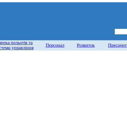
зпека польотів та
Персонал
Розвиток
Пресцент
стеми управління