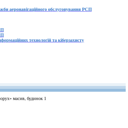
лужби аеронавігаційного обслуговування РСП
СП
СП
нформаційних технологій та кіберзахисту
рорух» масив, будинок 1