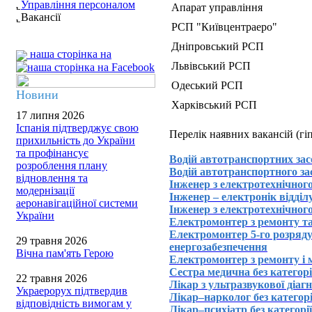
Управління персоналом
Апарат управління
Вакансії
РСП "Київцентраеро"
Дніпровський РСП
наша сторінка на
Львівський РСП
Одеський РСП
Новини
Харківський РСП
17 липня 2026
Іспанія підтверджує свою
Перелік наявних вакансій (гі
прихильність до України
та профінансує
Водій автотранспортних за
розроблення плану
Водій автотранспортного за
відновлення та
Інженер з електротехнічно
модернізації
Інженер – електронік відді
аеронавігаційної системи
Інженер з електротехнічного
України
Електромонтер з ремонту та
Електромонтер 5-го розряду
29 травня 2026
енергозабезпечення
Вічна пам'ять Герою
Електромонтер з ремонту і 
Cестра медична без категор
22 травня 2026
Лікар з ультразвукової діа
Украерорух підтвердив
Лікар–нарколог без категор
відповідність вимогам у
Лікар–психіатр без категорі