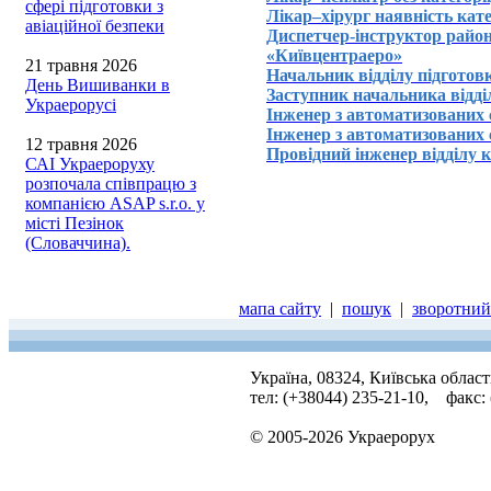
сфері підготовки з
Лікар–хірург наявність кате
авіаційної безпеки
Диспетчер-інструктор район
«Київцентраеро»
21 травня 2026
Начальник відділу підгото
День Вишиванки в
Заступник начальника відд
Украерорусі
Інженер з автоматизованих 
Інженер з автоматизованих 
12 травня 2026
Провідний інженер відділу 
САІ Украероруху
розпочала співпрацю з
компанією ASAP s.r.o. у
місті Пезінок
(Словаччина).
мапа сайту
|
пошук
|
зворотний 
Україна, 08324, Київська облас
тел: (+38044) 235-21-10, факс:
© 2005-2026 Украерорух