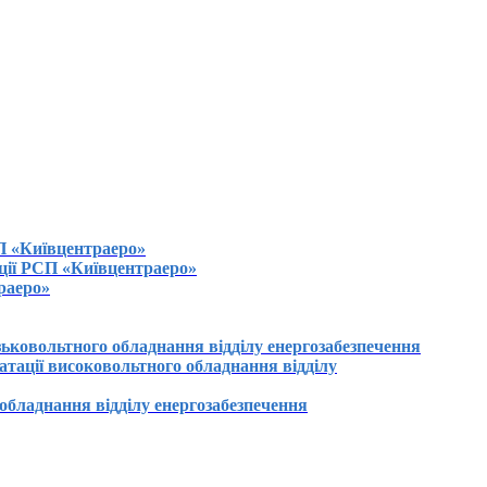
П «Київцентраеро»
ації РСП «Київцентраеро»
раеро»
ьковольтного обладнання відділу енергозабезпечення
атації високовольтного обладнання відділу
обладнання відділу енергозабезпечення