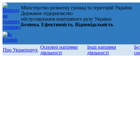
Міністерство розвитку громад та територій України
Державне підприємство
обслуговування повітряного руху України
Безпека. Ефективність. Відповідальність
Основні напрями
Інші напрями
Бе
Про Украерорух
діяльності
діяльності
си