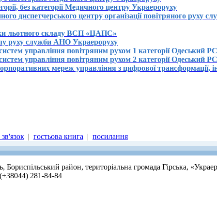
горії, без категорії Медичного центру Украероруху
ного диспетчерського центру організації повітряного руху с
вки льотного складу ВСП «ЦАПС»
ілу руху служби АНО Украероруху
систем управління повітряним рухом 1 категорії Одеський Р
систем управління повітряним рухом 2 категорії Одеський Р
корпоративних мереж управління з цифрової трансформації, і
зв'язок
|
гостьова книга
|
посилання
ть, Бориспільський район, територіальна громада Гірська, «Украе
 (+38044) 281-84-84