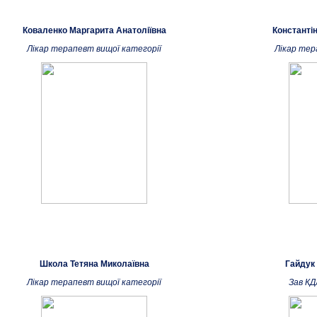
Коваленко Маргарита Анатоліївна
Константі
Лікар терапевт вищої категорії
Лікар тер
Школа Тетяна Миколаївна
Гайдук
Лікар терапевт вищої категорії
Зав КД