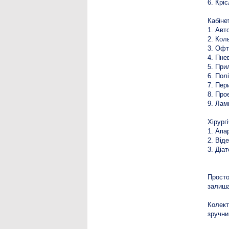
6. Крі
Кабіне
1. Авт
2. Кол
3. Офт
4. Пне
5. При
6. Пол
7. Пер
8. Про
9. Лам
Хірург
1. Апа
2. Від
3. Діа
Прост
залиша
Колект
зручни