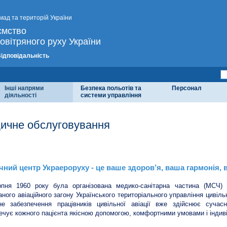
мад та територій України
ємство
овітряного руху України
Відповідальність
Інші напрями
Безпека польотів та
Персонал
діяльності
системи управління
ичне обслуговування
чний центр Украероруху
ний центр Украероруху - це ваше здоров’я, ваша гармонія, 
рпня 1960 року була організована медико-санітарна частина (МСЧ) 
аного авіаційного загону Українського територіального управління цивіль
не забезпечення працівників цивільної авіації вже здійснює суча
ечує кожного пацієнта якісною допомогою, комфортними умовами і індив