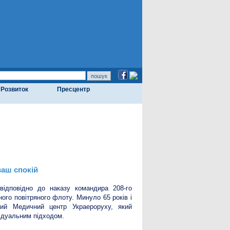
Розвиток
Пресцентр
ваш спокій
відповідно до наказу командира 208-го
ного повітряного флоту. Минуло 65 років і
сний Медичний центр Украероруху, який
ідуальним підходом.