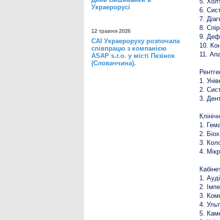
5. Хол
Украерорусі
6. Сис
7. Діа
8. Спі
12 травня 2026
9. Деф
САІ Украероруху розпочала
10. Ко
співпрацю з компанією
11. Ап
ASAP s.r.o. у місті Пезінок
(Словаччина).
Рентге
1. Уні
2. Сис
3. Ден
Клініч
1. Гем
2. Біо
3. Кол
4. Мік
Кабіне
1. Ауд
2. Імп
3. Ком
4. Уль
5. Кам