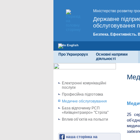
Міністерство розвитку гро
Державне підпри
обслуговування п
Безпека. Ефективність. 
Про Украерорух
Основні напрями
діяльності
Мед
Електронні комунікаційні
послуги
Меди
Професійна підготовка
Медичне обслуговування
Медич
База відпочинку РСП
«Київцентраеро» "Стріла"
25 се
Вплив об’єктів на польоти
об’єдн
медич
забезп
наша сторінка на