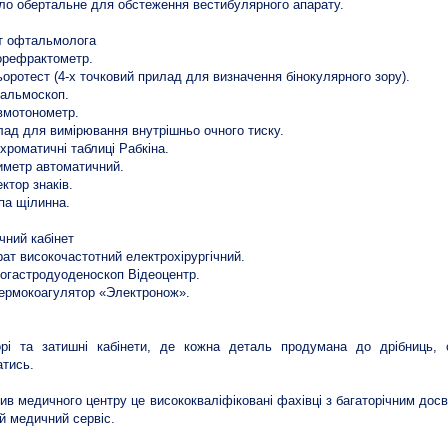
сло обертальне для обстеження вестибулярного апарату.
т офтальмолога
орефрактометр.
ьоротест (4-х точковий прилад для визначення бінокулярного зору).
альмоскоп.
вмотонометр.
лад для вимірювання внутрішньо очного тиску.
іхроматичні таблиці Рабкіна.
иметр автоматичний.
ектор знаків.
па щілинна.
ічний кабінет
рат високочастотний електрохірургічний.
еогастродуоденоскоп Відеоцентр.
термокоагулятор «Электронож».
орі та затишні кабінети, де кожна деталь продумана до дрібниць,
тись.
ив медичного центру це висококваліфіковані фахівці з багаторічним досві
й медичний сервіс.