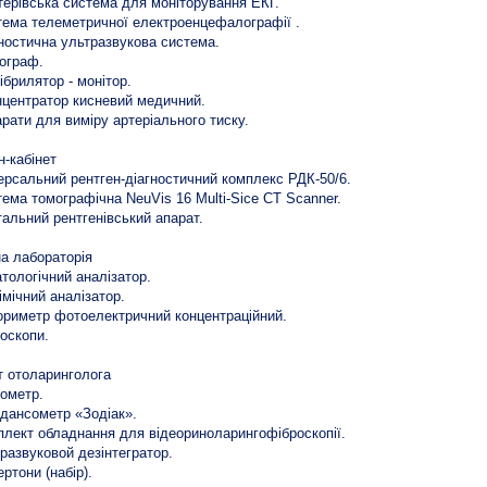
терівська система для моніторування ЕКГ.
тема телеметричної електроенцефалографії .
гностична ультразвукова система.
рограф.
ібрилятор - монітор.
нцентратор кисневий медичний.
арати для виміру артеріального тиску.
н-кабінет
версальний рентген-діагностичний комплекс РДК-50/6.
тема томографічна NeuVis 16 Multi-Sice CT Scanner.
тальний рентгенівський апарат.
на лабораторія
атологічний аналізатор.
хімічний аналізатор.
ориметр фотоелектричний концентраційний.
роскопи.
т отоларинголога
іометр.
едансометр «Зодіак».
плект обладнання для відеориноларингофіброскопії.
тразвуковой дезінтегратор.
ертони (набір).