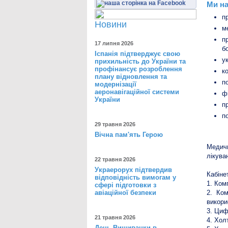
Ми на
п
Новини
м
п
17 липня 2026
б
Іспанія підтверджує свою
у
прихильність до України та
профінансує розроблення
к
плану відновлення та
п
модернізації
аеронавігаційної системи
ф
України
п
п
29 травня 2026
Вічна пам'ять Герою
Медич
лікува
22 травня 2026
Украерорух підтвердив
Кабіне
відповідність вимогам у
1. Ком
сфері підготовки з
авіаційної безпеки
2. Ком
викор
3. Циф
21 травня 2026
4. Хол
День Вишиванки в