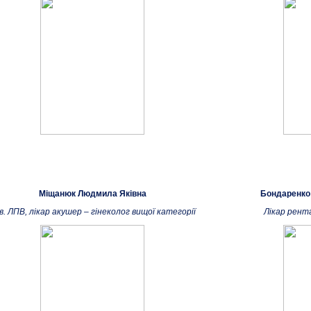
Міщанюк Людмила Яківна
Бондаренко
в. ЛПВ, лікар акушер – гінеколог вищої категорії
Лікар рент