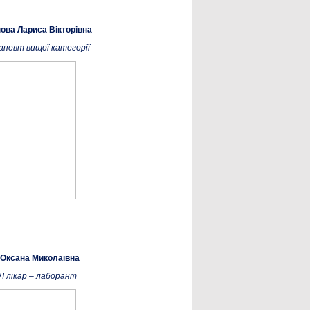
нова Лариса Вікторівна
апевт вищої категорії
 Оксана Миколаївна
Л лікар – лаборант