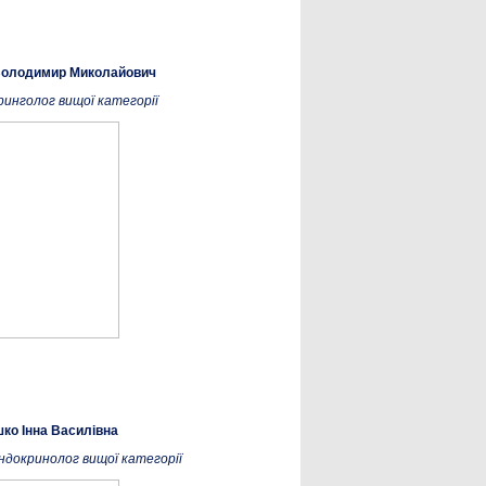
Володимир Миколайович
ринголог вищої категорії
ко Інна Василівна
ендокринолог вищої категорії