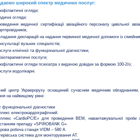
даємо широкий спектр медичних послуг:
рофілактичні огляди;
едичні огляди;
роведення медичної сертифікації авіаційного персоналу цивільної авіа
ортпровідників;
кладання декларацій на надання первинної медичної допомоги із сімейни
онсультації вузьких спеціалістів;
ослуги клінічної та функціональної діагностики;
ізіотерапевтичні послуги;
рофілактичні огляди психіатра з видачою довідки за формою 100-2/о;
ослуги водолікарні.
ний центр Украероруху оснащений сучасним медичним обладнанням, 
ння на найвищому рівні:
т функціональної діагностики
плекс електрокардіографічний.
плекс «CardioPC/Е» для проведення ВЕМ, навантажувальної проби з 
истанням приладу «SPIROBANK G».
рова робоча станція VIDM – 580 А.
терівська система для моніторування AT.