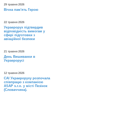
29 травня 2026
Вічна пам'ять Герою
22 травня 2026
Украерорух підтвердив
відповідність вимогам у
сфері підготовки з
авіаційної безпеки
21 травня 2026
День Вишиванки в
Украерорусі
12 травня 2026
САІ Украероруху розпочала
співпрацю з компанією
ASAP s.r.o. у місті Пезінок
(Словаччина).