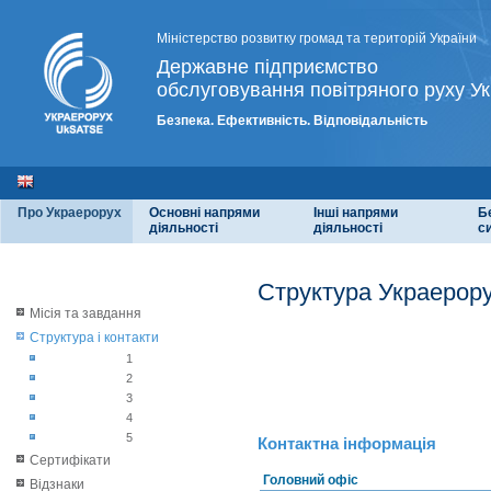
Міністерство розвитку громад та територій України
Державне підприємство
обслуговування повітряного руху Ук
Безпека. Ефективність. Відповідальність
Про Украерорух
Основні напрями
Інші напрями
Б
діяльності
діяльності
с
Структура Украерору
Місія та завдання
Структура і контакти
1
2
3
4
5
Контактна інформація
Сертифікати
Головний офіс
Відзнаки