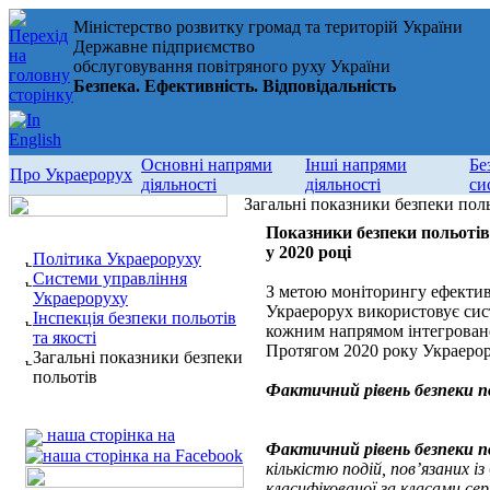
Міністерство розвитку громад та територій України
Державне підприємство
обслуговування повітряного руху України
Безпека. Ефективність. Відповідальність
Основні напрями
Інші напрями
Бе
Про Украерорух
діяльності
діяльності
си
Загальні показники безпеки пол
Показники безпеки польотів
у 2020 році
Політика Украероруху
Системи управління
З метою моніторингу ефективн
Украероруху
Украерорух використовує сист
Інспекція безпеки польотів
кожним напрямом інтегровано
та якості
Протягом 2020 року Украерору
Загальні показники безпеки
польотів
Фактичний рівень безпеки п
наша сторінка на
Фактичний рівень безпеки п
кількістю подій, пов’язаних і
класифікованої за класами сер