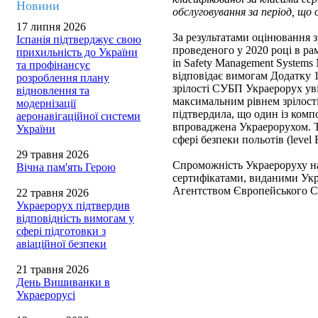
Новини
обслуговування за період, що
17 липня 2026
За результатами оцінювання 
Іспанія підтверджує свою
проведеного у 2020 році в 
прихильність до України
in Safety Management System
та профінансує
відповідає вимогам Додатку 1
розроблення плану
зрілості СУБП Украерорух ув
відновлення та
максимальним рівнем зрілос
модернізації
підтвердила, що один із комп
аеронавігаційної системи
впроваджена Украерорухом. Т
України
сфері безпеки польотів (level 
29 травня 2026
Спроможність Украероруху на
Вічна пам'ять Герою
сертифікатами, виданими Укр
Агентством Європейського Со
22 травня 2026
Украерорух підтвердив
відповідність вимогам у
сфері підготовки з
авіаційної безпеки
21 травня 2026
День Вишиванки в
Украерорусі