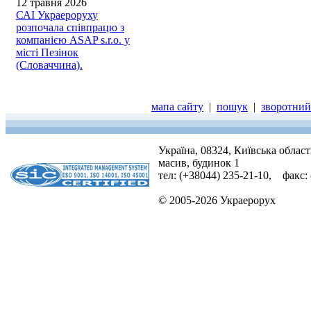
12 травня 2026
САІ Украероруху
розпочала співпрацю з
компанією ASAP s.r.o. у
місті Пезінок
(Словаччина).
мапа сайту
|
пошук
|
зворотний 
Україна, 08324, Київська облас
масив, будинок 1
тел: (+38044) 235-21-10, факс:
© 2005-2026 Украерорух