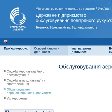
Міністерство розвитку громад та територій України
Державне підприємство
обслуговування повітряного руху Ук
Безпека. Ефективність. Відповідальність
Про Украерорух
Основні напрями
Інші напрями
Б
діяльності
діяльності
с
Обслуговування аер
Служба аеронавігаційного
обслуговування
Служба зв’язку, навігації та
спостереження
Обслуговування
аеронавігаційною інформацією
Украероцентр