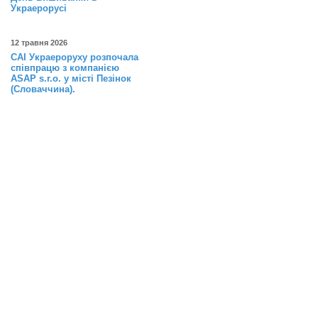
Украерорусі
12 травня 2026
САІ Украероруху розпочала
співпрацю з компанією
ASAP s.r.o. у місті Пезінок
(Словаччина).