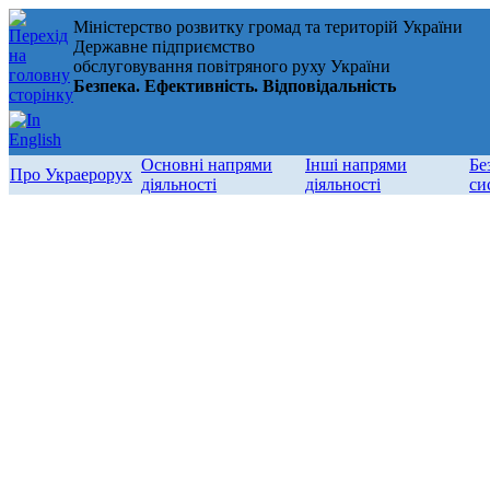
Міністерство розвитку громад та територій України
Державне підприємство
обслуговування повітряного руху України
Безпека. Ефективність. Відповідальність
Основні напрями
Інші напрями
Бе
Про Украерорух
діяльності
діяльності
си