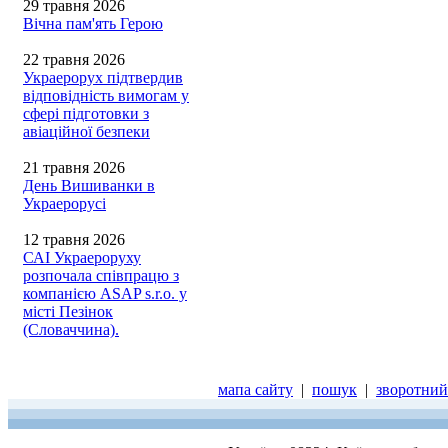
29 травня 2026
Вічна пам'ять Герою
22 травня 2026
Украерорух підтвердив
відповідність вимогам у
сфері підготовки з
авіаційної безпеки
21 травня 2026
День Вишиванки в
Украерорусі
12 травня 2026
САІ Украероруху
розпочала співпрацю з
компанією ASAP s.r.o. у
місті Пезінок
(Словаччина).
мапа сайту
|
пошук
|
зворотний 