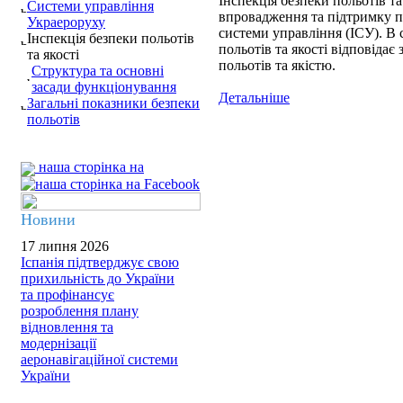
Інспекція безпеки польотів та
Системи управління
впровадження та підтримку п
Украероруху
системи управління (ІСУ). В 
Інспекція безпеки польотів
польотів та якості відповідає
та якості
польотів та якістю.
Структура та основні
засади функціонування
Детальніше
Загальні показники безпеки
польотів
наша сторінка на
Новини
17 липня 2026
Іспанія підтверджує свою
прихильність до України
та профінансує
розроблення плану
відновлення та
модернізації
аеронавігаційної системи
України