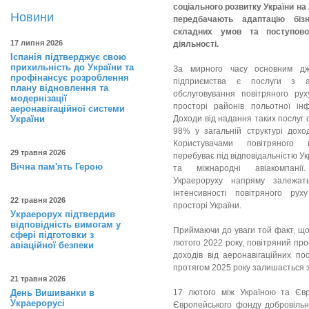
соціального розвитку України на
Новини
передбачають адаптацію біз
складних умов та поступово
17 липня 2026
діяльності.
Іспанія підтверджує свою
прихильність до України та
За мирного часу основним дж
профінансує розроблення
підприємства є послуги з ае
плану відновлення та
обслуговування повітряного ру
модернізації
просторі районів польотної інф
аеронавігаційної системи
України
Доходи від надання таких послуг
98% у загальній структурі доход
Користувачами повітряного 
29 травня 2026
перебуває під відповідальністю Укр
Вічна пам'ять Герою
та міжнародні авіакомпані
Украероруху напряму залежат
інтенсивності повітряного рух
22 травня 2026
просторі України.
Украерорух підтвердив
відповідність вимогам у
Приймаючи до уваги той факт, що
сфері підготовки з
лютого 2022 року, повітряний прос
авіаційної безпеки
доходів від аеронавігаційних п
протягом 2025 року залишається 
21 травня 2026
День Вишиванки в
17 лютого між Україною та Євр
Украерорусі
Європейського фонду добровільно