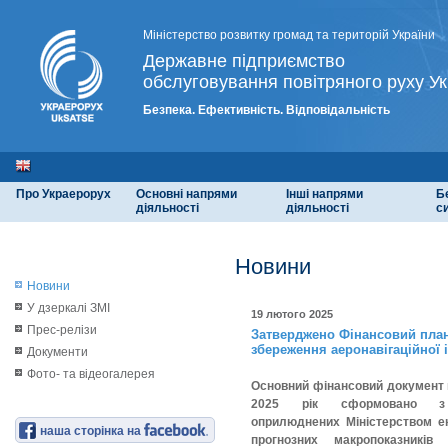
Міністерство розвитку громад та територій України
Державне підприємство
обслуговування повітряного руху Ук
Безпека. Ефективність. Відповідальність
Про Украерорух
Основні напрями
Інші напрями
Б
діяльності
діяльності
с
Новини
Новини
У дзеркалі ЗМІ
19 лютого 2025
Прес-релізи
Затверджено Фінансовий план
збереження аеронавігаційної 
Документи
Фото- та відеогалерея
Основний фінансовий документ 
2025 рік сформовано з
оприлюднених Міністерством ек
наша сторінка на
прогнозних макропоказників 