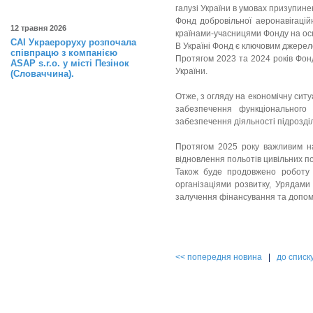
галузі України в умовах призупинен
Фонд добровільної аеронавігацій
12 травня 2026
країнами-учасницями Фонду на осн
САІ Украероруху розпочала
В Україні Фонд є ключовим джере
співпрацю з компанією
Протягом 2023 та 2024 років Фон
ASAP s.r.o. у місті Пезінок
України.
(Словаччина).
Отже, з огляду на економічну сит
забезпечення функціонального 
забезпечення діяльності підрозділ
Протягом 2025 року важливим на
відновлення польотів цивільних по
Також буде продовжено роботу 
організаціями розвитку, Урядами
залучення фінансування та допом
<< попередня новина
|
до списк