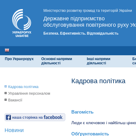
Міністерство розвитку громад та територій України
Державне підприємство
обслуговування повітряного руху Ук
Безпека. Ефективність. Відповідальність
Про Украерорух
Основні напрями
Інші напрями
Б
діяльності
діяльності
с
Кадрова політика
Кадрова політика
Управління персоналом
Принципи кадрової політик
Вакансії
Вагомість
наша сторінка на
Люди є ключовою і найбільш цінн
Новини
Обґрунтованість