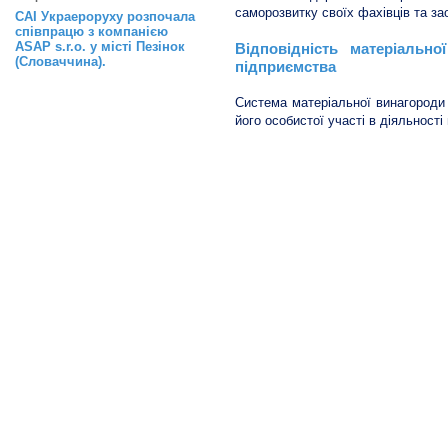
саморозвитку своїх фахівців та за
САІ Украероруху розпочала
співпрацю з компанією
ASAP s.r.o. у місті Пезінок
Відповідність матеріально
(Словаччина).
підприємства
Система матеріальної винагороди 
його особистої участі в діяльності