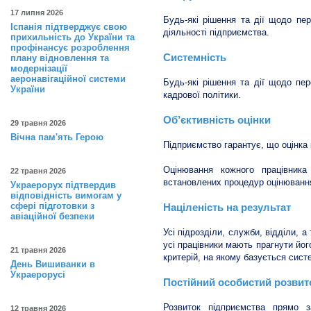
17 липня 2026
Будь-які рішення та дії щодо пе
Іспанія підтверджує свою
діяльності підприємства.
прихильність до України та
профінансує розроблення
Системність
плану відновлення та
модернізації
аеронавігаційної системи
Будь-які рішення та дії щодо пе
України
кадрової політики.
Об’єктивність оцінки
29 травня 2026
Вічна пам'ять Герою
Підприємство гарантує, що оцінка 
Оцінювання кожного працівника
22 травня 2026
встановлених процедур оцінювання
Украерорух підтвердив
відповідність вимогам у
сфері підготовки з
Націленість на результат
авіаційної безпеки
Усі підрозділи, служби, відділи, а
усі працівники мають прагнути йог
21 травня 2026
критерій, на якому базується сист
День Вишиванки в
Украерорусі
Постійний особистий розвито
Розвиток підприємства прямо з
12 травня 2026