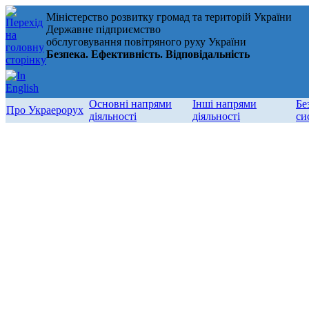
Міністерство розвитку громад та територій України
Державне підприємство
обслуговування повітряного руху України
Безпека. Ефективність. Відповідальність
Основні напрями
Інші напрями
Бе
Про Украерорух
діяльності
діяльності
си