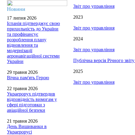
Звіт про управління
Новини
2023
17 липня 2026
Іспанія підтверджує свою
Звіт про управління
прихильність до України
та профінансує
2024
розроблення плану
відновлення та
Звіт про управління
модернізації
аеронавігаційної системи
Публічна версія Річного звіт
України
2025
29 травня 2026
Вічна пам'ять Герою
Звіт про управління
22 травня 2026
Украерорух підтвердив
відповідність вимогам у
сфері підготовки з
авіаційної безпеки
21 травня 2026
День Вишиванки в
Украерорусі