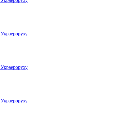
у Украероруху
у Украероруху
у Украероруху
у Украероруху