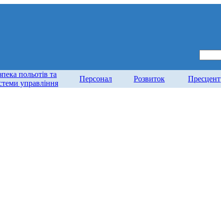
зпека польотів та
Персонал
Розвиток
Пресцент
стеми управління