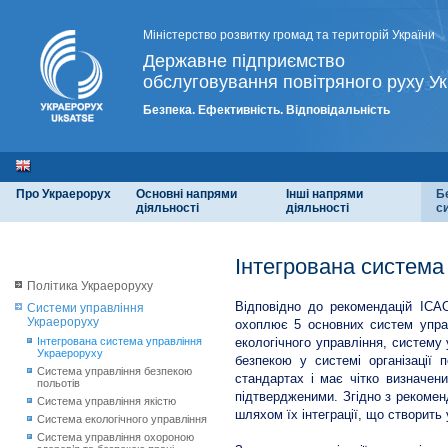
Міністерство розвитку громад та територій України
Державне підприємство
обслуговування повітряного руху Ук
Безпека. Ефективність. Відповідальність
Про Украерорух
Основні напрями
Інші напрями
Б
діяльності
діяльності
с
Інтегрована система
Політика Украероруху
Відповідно до рекомендацій ІСАО
Системи управління
Украероруху
охоплює 5 основних систем управ
Інтегрована система управління
екологічного управління, систему
Украероруху
безпекою у системі організації 
Система управління безпекою
стандартах і має чітко визначен
польотів
підтвердженими. Згідно з рекоме
Система управління якістю
шляхом їх інтеграції, що створит
Система екологічного управління
Система управління охороною