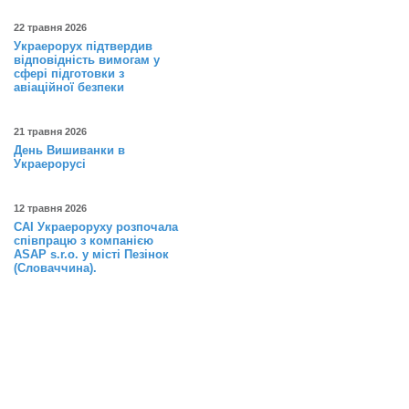
22 травня 2026
Украерорух підтвердив
відповідність вимогам у
сфері підготовки з
авіаційної безпеки
21 травня 2026
День Вишиванки в
Украерорусі
12 травня 2026
САІ Украероруху розпочала
співпрацю з компанією
ASAP s.r.o. у місті Пезінок
(Словаччина).