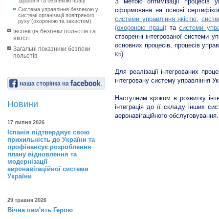
здоров’я та безпекою праці
З метою оптимізації процесів у
Система управління безпекою у
сформована на основі сертифіко
системі організації повітряного
системи управління якістю
,
систе
руху (охороною та захистом)
(охороною праці)
та
системи упра
Інспекція безпеки польотів та
створенні інтегрованої системи уп
якості
основних процесів, процесів управ
Загальні показники безпеки
).
Kb
польотів
Для реалізації інтегрованих проц
інтегровану систему управління У
наша сторінка на
Наступним кроком в розвитку інт
Новини
інтеграція до її складу інших си
аеронавігаційного обслуговування.
17 липня 2026
Іспанія підтверджує свою
прихильність до України та
профінансує розроблення
плану відновлення та
модернізації
аеронавігаційної системи
України
29 травня 2026
Вічна пам'ять Герою