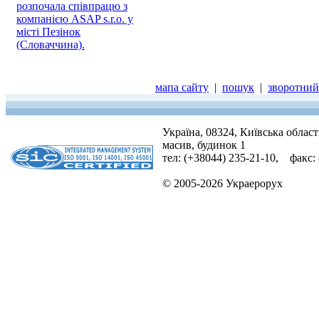
розпочала співпрацю з
компанією ASAP s.r.o. у
місті Пезінок
(Словаччина).
мапа сайту
|
пошук
|
зворотний 
Україна, 08324, Київська облас
масив, будинок 1
тел: (+38044) 235-21-10, факс:
© 2005-2026 Украерорух