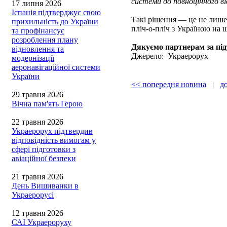
системи до повноцінного від
17 липня 2026
Іспанія підтверджує свою
Такі рішення — це не лише 
прихильність до України
пліч-о-пліч з Україною на 
та профінансує
розроблення плану
Дякуємо партнерам за пі
відновлення та
Джерело: Украерорух
модернізації
аеронавігаційної системи
України
<< попередня новина
|
д
29 травня 2026
Вічна пам'ять Герою
22 травня 2026
Украерорух підтвердив
відповідність вимогам у
сфері підготовки з
авіаційної безпеки
21 травня 2026
День Вишиванки в
Украерорусі
12 травня 2026
САІ Украероруху