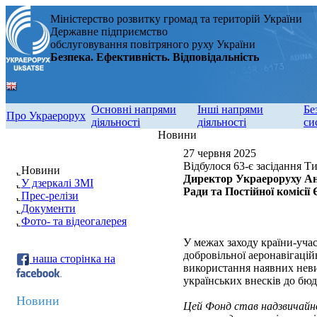
Міністерство розвитку громад та територій України
Державне підприємство
обслуговування повітряного руху України
Безпека. Ефективність. Відповідальність
Основні напрями
Інші напрями
Бе
Про Украерорух
діяльності
діяльності
си
Новини
27 червня 2025
Відбулося 63-є засідання
Новини
Директор Украероруху Анд
У дзеркалі ЗМІ
Ради та Постійної комі
Прес-релізи
Документи
Фото- та відеогалерея
У межах заходу країни-уч
добровільної аеронавігацій
наша сторінка на
використання наявних не
українських внесків до бюд
Новини
Цей Фонд став надзвичайно