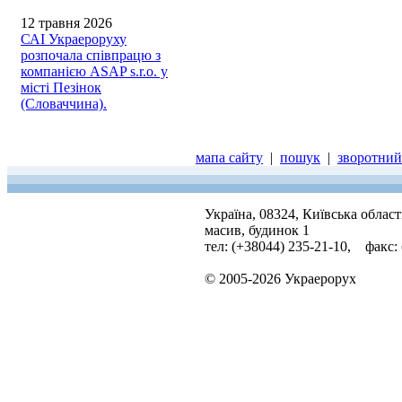
12 травня 2026
САІ Украероруху
розпочала співпрацю з
компанією ASAP s.r.o. у
місті Пезінок
(Словаччина).
мапа сайту
|
пошук
|
зворотний 
Україна, 08324, Київська облас
масив, будинок 1
тел: (+38044) 235-21-10, факс:
© 2005-2026 Украерорух