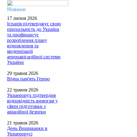
Новини
17 липня 2026
Іспанія підтверджує свою
прихильність до України
та профінансує
розроблення плану
відновлення та
модернізації
аеронавігаційної системи
України
29 травня 2026
Вічна пам'ять Герою
22 травня 2026
Украерорух підтвердив
відповідність вимогам у
сфері підготовки з
авіаційної безпеки
21 травня 2026
День Вишиванки в
Украерорусі