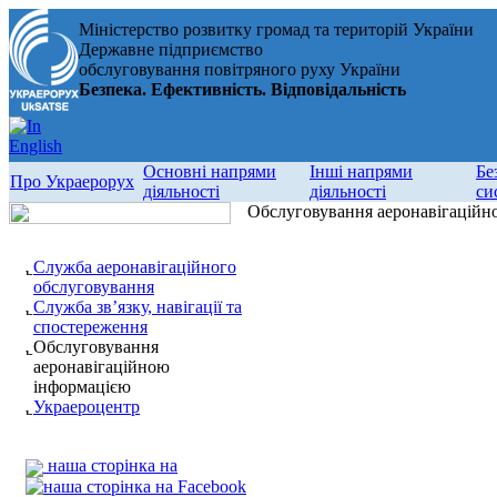
Міністерство розвитку громад та територій України
Державне підприємство
обслуговування повітряного руху України
Безпека. Ефективність. Відповідальність
Основні напрями
Інші напрями
Бе
Про Украерорух
діяльності
діяльності
си
Обслуговування аеронавігаційн
Служба аеронавігаційного
обслуговування
Служба зв’язку, навігації та
спостереження
Обслуговування
аеронавігаційною
інформацією
Украероцентр
наша сторінка на