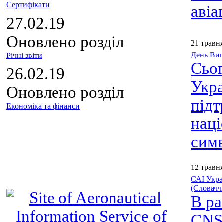
Сертифікати
авіа
27.02.19
Оновлено розділ
21 травн
День Виш
Річні звіти
Сьог
26.02.19
Укр
Оновлено розділ
під
Економіка та фінанси
наці
симв
12 травн
САІ Укра
(Словачч
В ра
CNS 