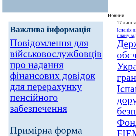
Новини
17 липня
Важлива інформація
Іспанія 
плану ві
Повідомлення для
Дер
військовослужбовців
обсл
про надання
Укра
фінансових довідок
гран
для перерахунку
Іспа
пенсійного
дору
забезпечення
без
Фонд
Примірна форма
FIE