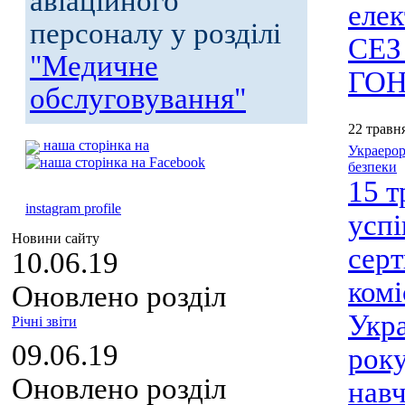
авіаційного
елек
персоналу у розділі
СЕЗ
"Медичне
ГОН
обслуговування"
22 травн
наша сторінка на
Украерор
безпеки
15 т
instagram profile
усп
Новини сайту
серт
10.06.19
комі
Оновлено розділ
Укра
Річні звіти
09.06.19
року
Оновлено розділ
навч