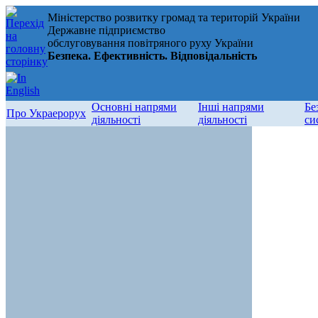
Міністерство розвитку громад та територій України
Державне підприємство
обслуговування повітряного руху України
Безпека. Ефективність. Відповідальність
Основні напрями
Інші напрями
Бе
Про Украерорух
діяльності
діяльності
си