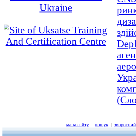
ринк
диза
зді
Depl
аген
аеро
Укра
комп
(Сло
мапа сайту
|
пошук
|
зворотний 