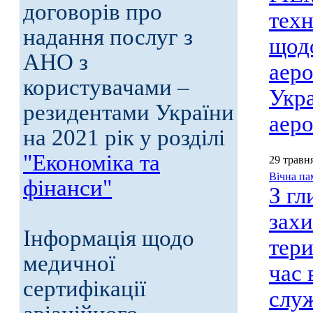
договорів про
техн
надання послуг з
щодо
АНО з
аеро
користувачами –
Укра
резидентами України
аеро
на 2021 рік у розділі
"Економіка та
29 травн
Вічна па
фінанси"
З гл
захи
Інформація щодо
тери
медичної
час 
сертифікації
служ