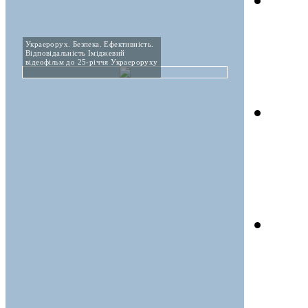
Украерорух. Безпека. Ефективність.
Відповідальність Іміджевий
відеофільм до 25-річчя Украероруху