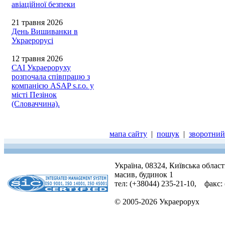
авіаційної безпеки
21 травня 2026
День Вишиванки в
Украерорусі
12 травня 2026
САІ Украероруху
розпочала співпрацю з
компанією ASAP s.r.o. у
місті Пезінок
(Словаччина).
мапа сайту
|
пошук
|
зворотний 
Україна, 08324, Київська облас
масив, будинок 1
тел: (+38044) 235-21-10, факс:
© 2005-2026 Украерорух