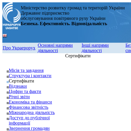
Міністерство розвитку громад та територій України
Державне підприємство
обслуговування повітряного руху України
Безпека. Ефективність. Відповідальність
Основні напрями
Інші напрями
Бе
Про Украерорух
діяльності
діяльності
си
Сертифікати
Місія та завдання
Структура і контакти
Сертифікати
Відзнаки
Цифри та факти
Річні звіти
Економіка та фінанси
Фінансова звітність
Міжнародна діяльність
Доступ до публічної
інформації
Звернення громадян