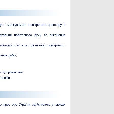
ація і менеджмент повітряного простору й
овування повітряного руху та виконання
йськової системи організації повітряного
ьних робіт;
в підприємства;
вників.
го простору України здійснюють у межах