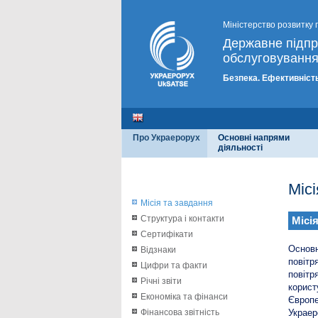
Міністерство розвитку 
Державне підп
обслуговування
Безпека. Ефективність
Про Украерорух
Основні напрями
діяльності
Міс
Місія та завдання
Структура і контакти
Місі
Сертифікати
Основн
Відзнаки
повітр
Цифри та факти
повіт
Річні звіти
корис
Економіка та фінанси
Європе
Фінансова звітність
Украер