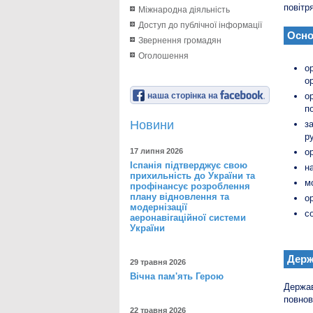
повітр
Міжнародна діяльність
Доступ до публічної інформації
Осно
Звернення громадян
Оголошення
о
о
наша сторінка на
о
п
Новини
з
р
17 липня 2026
о
Іспанія підтверджує свою
н
прихильність до України та
м
профінансує розроблення
плану відновлення та
о
модернізації
с
аеронавігаційної системи
України
Держ
29 травня 2026
Вічна пам'ять Герою
Держав
повнов
22 травня 2026