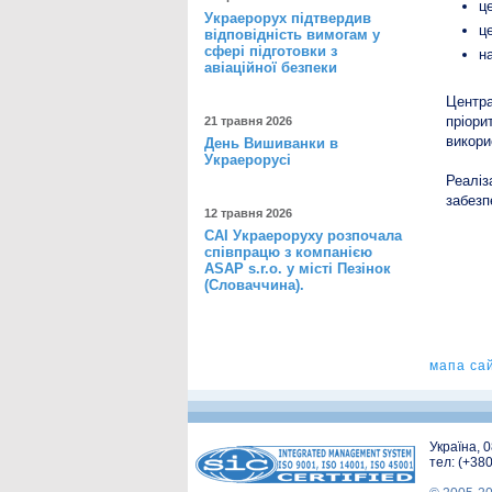
ц
Украерорух підтвердив
ц
відповідність вимогам у
сфері підготовки з
н
авіаційної безпеки
Центра
пріори
21 травня 2026
викори
День Вишиванки в
Украерорусі
Реаліз
забезп
12 травня 2026
САІ Украероруху розпочала
співпрацю з компанією
ASAP s.r.o. у місті Пезінок
(Словаччина).
мапа са
Україна, 
тел: (+38