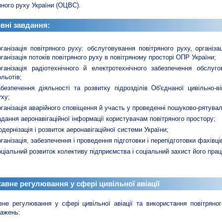
яного руху України (ОЦВС).
вні завдання:
рганізація повітряного руху: обслуговування повітряного руху, організ
рганізація потоків повітряного руху в повітряному просторі ОПР України;
рганізація радіотехнічного й електротехнічного забезпечення обслуг
ольотів;
абезпечення діяльності та розвитку підрозділів Об'єднаної цивільно-ві
уху;
рганізація аварійного сповіщення й участь у проведенні пошуково-рятувал
адання аеронавігаційної інформації користувачам повітряного простору;
одернізація і розвиток аеронавігаційної системи України;
рганізація, забезпечення і проведення підготовки і перепідготовки фахівці
оціальний розвиток колективу підприємства і соціальний захист його праці
авне регулювання у сфері цивільної авіації
не регулювання у сфері цивільної авіації та використання повітряно
ажень: