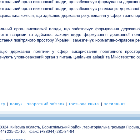
ентральний орган виконавчої влади, що забезпечує формування державної
ентральний орган виконавчої влади, що забезпечує реалізацію державної по
аціональна комісія, що здійснює державне регулювання у сфері транспор
льний орган виконавчої влади, що забезпечує формування державної
тетні напрями та здійснює заходи щодо формування державної політ
стання повітряного простору України і забезпечує нормативно-правове р
ацію державної політики у сфері використання повітряного простор
ечують уповноважений орган з питань цивільної авіації та Міністерство о
йту
|
пошук
|
зворотний зв'язок
|
гостьова книга
|
посилання
08324, Київська область, Бориспільський район, територіальна громада Гірська
044) 235-21-10, факс: (+38044) 281-84-84