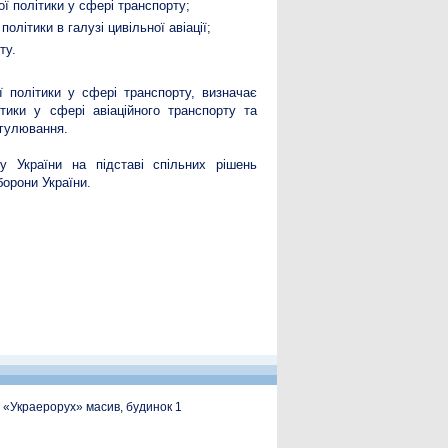
 політики у сфері транспорту;
літики в галузі цивільної авіації;
ту.
 політики у сфері транспорту, визначає
ики у сфері авіаційного транспорту та
егулювання.
у України на підставі спільних рішень
борони України.
, «Украерорух» масив, будинок 1