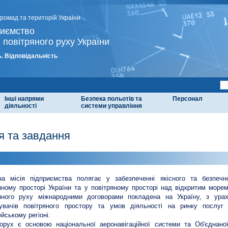
громад та територій України
риємство
 повітряного руху України
. Відповідальність
Інші напрями
Безпека польотів та
Персонал
діяльності
системи управління
ія та завдання
я
а місія підприємства полягає у забезпеченні якісного та безпечно
яному просторі України та у повітряному просторі над відкритим морем
ряного руху міжнародними договорами покладена на Україну, з ура
тувачів повітряного простору та умов діяльності на ринку послуг 
йському регіоні.
орух є основою національної аеронавігаційної системи та Об'єднаної 