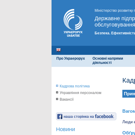
Міністерство розвитку 
Державне підп
обслуговування
Безпека. Ефективність
Про Украерорух
Основні напрями
діяльності
Кад
Кадрова політика
Управління персоналом
Прин
Вакансії
Вагом
наша сторінка на
Люди є
Новини
Обґру