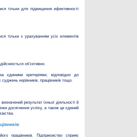
тися тільки для підвищення ефективності
ися тільки з урахуванням усіх елементів
здійснюється об’єктивно.
за єдиними критеріями, відповідно до
суджень керівників, працівників тощо.
о визначений результат їхньої діяльності й
інки досягнення успіху, а також це єдиний
иємства.
цівників
його працівників. Підприємство сприяє