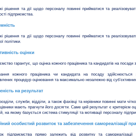
кі рішення та дії щодо персоналу повинні прийматися та реалізовува
ості підприємства.
мність
кі рішення та дії щодо персоналу повинні прийматися та реалізовуват
ої політики.
тивність оцінки
ємство гарантує, що оцінка кожного працівника та кандидатів на посади 
вання кожного працівника чи кандидата на посаду здійснюється 
влених процедур оцінювання та максимально незалежно від суб’єктивних 
еність на результат
дрозділи, служби, відділи, а також фахівці та керівники повинні мати чітк
ацівники мають прагнути його досягти. Саме цей результат є критерієм оц
ій, на якому базується система стимуляції та мотивації персоналу підпр
йний особистий розвиток та забезпечення самореалізації пра
ток підприємства прямо залежить від розвитку та самореалізації 