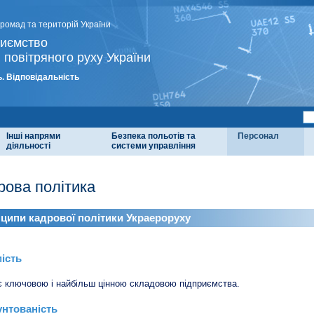
громад та територій України
риємство
 повітряного руху України
. Відповідальність
Інші напрями
Безпека польотів та
Персонал
діяльності
системи управління
рова політика
ципи кадрової політики Украероруху
ість
 ключовою і найбільш цінною складовою підприємства.
нтованість