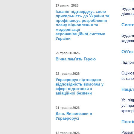
17 липня 2026
Будь-я
Іспанія підтверджує свою
діяльн
прихильність до України та
профінансує розроблення
Систе
плану відновлення та
модернізації
аеронавігаційної системи
Будь-я
України
кадров
Об’єк
29 травня 2026
Вічна пам'ять Герою
Підпри
Оціню
22 травня 2026
встано
Украерорух підтвердив
відповідність вимогам у
сфері підготовки з
Націл
авіаційної безпеки
Усі пі
усі пр
21 травня 2026
критер
День Вишиванки в
Украерорусі
Пості
Розви
12 травня 2026