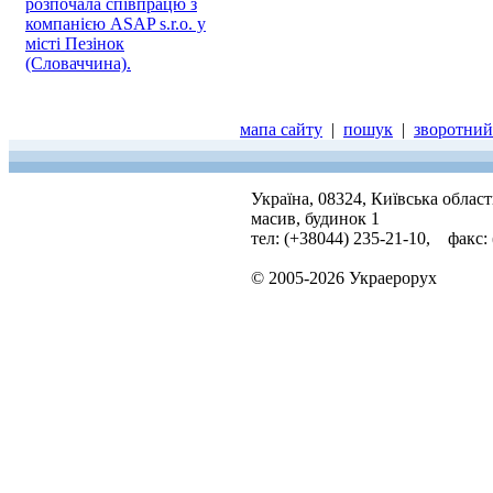
розпочала співпрацю з
компанією ASAP s.r.o. у
місті Пезінок
(Словаччина).
мапа сайту
|
пошук
|
зворотний 
Україна, 08324, Київська облас
масив, будинок 1
тел: (+38044) 235-21-10, факс:
© 2005-2026 Украерорух