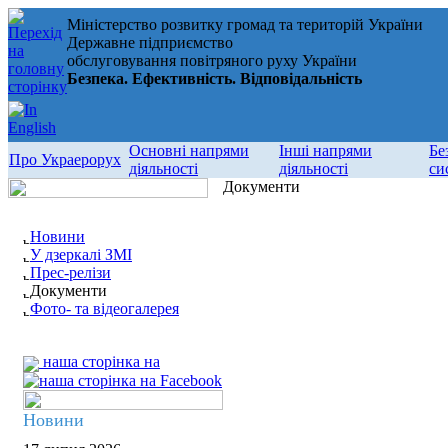
Міністерство розвитку громад та територій України
Державне підприємство
обслуговування повітряного руху України
Безпека. Ефективність. Відповідальність
Основні напрями
Інші напрями
Бе
Про Украерорух
діяльності
діяльності
си
Документи
Новини
У дзеркалі ЗМІ
Прес-релізи
Документи
Фото- та відеогалерея
наша сторінка на
Новини