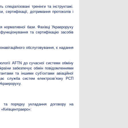
 спеціалізовані тренінги та інструктажі.
и, сертифікації, дотримання протоколів і
 нормативної бази. Фахівці Украероруху
 функціонування та сертифікацію засобів
онавігаційного обслуговування, є надання
нології AFTN до сучасної системи обміну
раїни забезпечує обмін повідомленнями
антами та іншими суб’єктами авіаційної
дає служба систем електрозв’язку РСП
 Украероруху.
ті та порядку укладання договору на
 «Київцентраеро»: