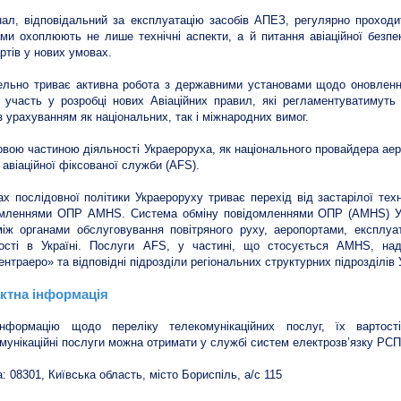
ал, відповідальний за експлуатацію засобів АПЕЗ, регулярно проходить
ми охоплюють не лише технічні аспекти, а й питання авіаційної безпек
ртів у нових умовах.
льно триває активна робота з державними установами щодо оновлення
 участь у розробці нових Авіаційних правил, які регламентуватимуть
 урахуванням як національних, так і міжнародних вимог.
вою частиною діяльності Украероруха, як національного провайдера аер
 авіаційної фіксованої служби (AFS).
х послідовної політики Украероруху триває перехід від застарілої тех
омленнями ОПР AMHS. Система обміну повідомленнями ОПР (AMHS) Ук
ж органами обслуговування повітряного руху, аеропортами, експлуат
ності в Україні. Послуги AFS, у частині, що стосується AMHS, на
ентраеро» та відповідні підрозділи регіональних структурних підрозділів
ктна інформація
нформацію щодо переліку телекомунікаційних послуг, їх вартос
мунікаційні послуги можна отримати у службі систем електрозв’язку РСП
: 08301, Київська область, місто Бориспіль, а/с 115