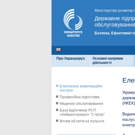
Міністерство розвитку 
Державне підп
обслуговування
Безпека. Ефективність
Про Украерорух
Основні напрями
діяльності
Еле
Електронні комунікаційні
послуги
Украер
Професійна підготовка
держав
(НКЕК)
Медичне обслуговування
База відпочинку РСП
Веденн
«Київцентраеро» "Стріла"
послуг
Вплив об’єктів на польоти
електр