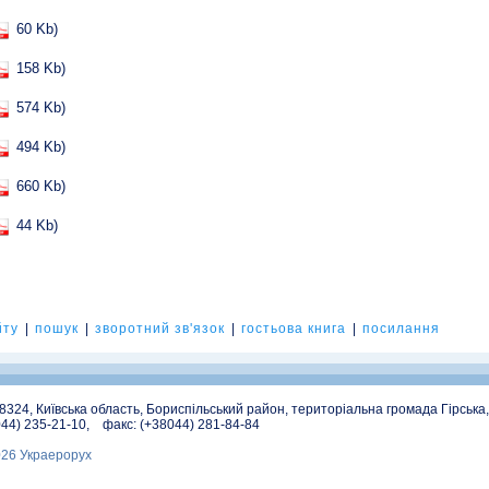
60 Kb)
158 Kb)
574 Kb)
494 Kb)
660 Kb)
44 Kb)
йту
|
пошук
|
зворотний зв'язок
|
гостьова книга
|
посилання
08324, Київська область, Бориспільський район, територіальна громада Гірська
044) 235-21-10, факс: (+38044) 281-84-84
026 Украерорух