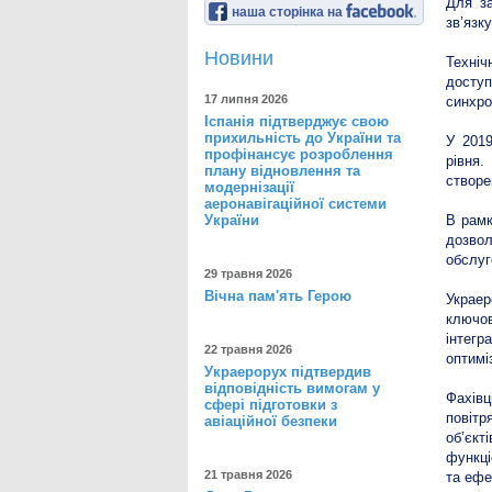
Для за
наша сторінка на
зв’язк
Новини
Техніч
доступ
17 липня 2026
синхро
Іспанія підтверджує свою
прихильність до України та
У 2019
профінансує розроблення
рівня.
плану відновлення та
створе
модернізації
аеронавігаційної системи
України
В рамк
дозвол
обслуг
29 травня 2026
Вічна пам'ять Герою
Украер
ключов
інтег
22 травня 2026
оптимі
Украерорух підтвердив
відповідність вимогам у
Фахівц
сфері підготовки з
повітр
авіаційної безпеки
об’єкт
функці
21 травня 2026
та ефе