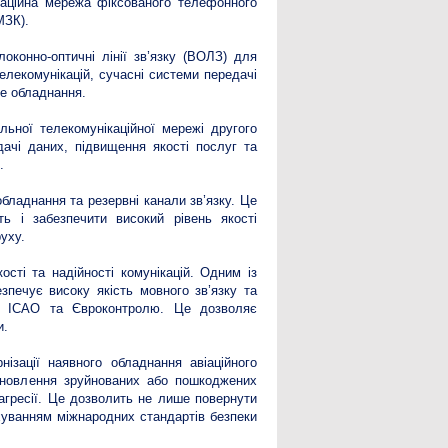
каційна мережа фіксованого телефонного
МЗК).
конно-оптичні лінії зв’язку (ВОЛЗ) для
елекомунікацій, сучасні системи передачі
не обладнання.
льної телекомунікаційної мережі другого
ачі даних, підвищення якості послуг та
.
бладнання та резервні канали зв’язку. Це
ь і забезпечити високий рівень якості
уху.
сті та надійності комунікацій. Одним із
зпечує високу якість мовного зв’язку та
ог ICAO та Євроконтролю. Це дозволяє
и.
ізації наявного обладнання авіаційного
ідновлення зруйнованих або пошкоджених
ї агресії. Це дозволить не лише повернути
ахуванням міжнародних стандартів безпеки