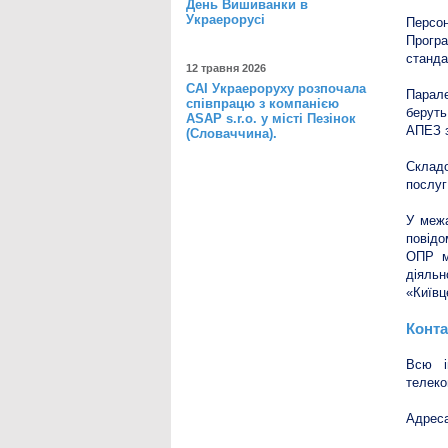
День Вишиванки в
Украерорусі
Персон
Програ
станда
12 травня 2026
САІ Украероруху розпочала
Парале
співпрацю з компанією
беруть
ASAP s.r.o. у місті Пезінок
АПЕЗ з
(Словаччина).
Складо
послуг
У межа
повід
ОПР мі
діяль
«Київц
Конта
Всю і
телеко
Адреса