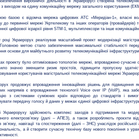
безпечення виробничої діяльності в Украерорусі створена телекомуні
у з виходом на єдину комунікаційну мережу загального користування (ЕК
ною базою є відомча мережа цифрових АТС «Меридіан-1», власні воло
у до первинної мережі Укртелекому та інших операторів (провайдерів) т
нної цифрової ієрархії рівня STM-1, мультиплексори та інше комунікацій
 році Украерорух реалізував масштабний проект модернізації магістра
 Головною метою стало забезпечення максимальної стабільності перед
ння основи для майбутнього розвитку телекомунікаційної інфраструктури
ах проекту було оптимізовано топологію мережі, впроваджено сучасне о
ило значно зменшити ризик простоїв, підвищити пропускну здатніст
овування користувачів магістральної телекомунікаційної мережі Украерор
орух продовжує впровадження інноваційних рішень для підвищення яко
их напрямів є впровадження технології Voice over IP (VoIP), яка забе
рацію з системами суміжних країн відповідно до стандартів і вим
зувати передачу голосу й даних у межах єдиної цифрової інфраструктур
і Украероруху здійснюють комплекс заходів з підтримання та модерн
яного електрозв’язку (далі – АПЕЗ), а також розробляють проєкти в
ів зв’язку, навігації та спостереження (далі – ЗНС) унаслідок російсько
ональність, а й створити сучасну технічну базу нового покоління з ур
ктивності.