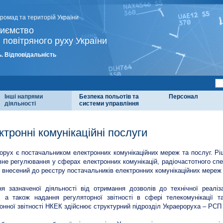
громад та територій України
риємство
 повітряного руху України
. Відповідальність
Інші напрями
Безпека польотів та
Персонал
діяльності
системи управління
ктронні комунікаційні послуги
орух є постачальником електронних комунікаційних мереж та послуг. Рі
не регулювання у сферах електронних комунікацій, радіочастотного спе
 внесений до реєстру постачальників електронних комунікаційних мереж т
я зазначеної діяльності від отримання дозволів до технічної реаліз
, а також надання регуляторної звітності в сфері телекомунікації 
онної звітності НКЕК здійснює структурний підрозділ Украероруха – РСП