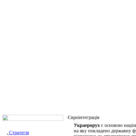
Євроінтеграція
Украерорух
є основою націон
на яку покладено державну фу
Стратегія