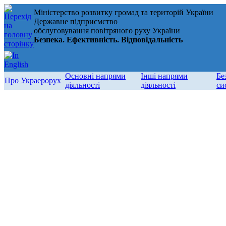
Міністерство розвитку громад та територій України
Державне підприємство
обслуговування повітряного руху України
Безпека. Ефективність. Відповідальність
Основні напрями
Інші напрями
Бе
Про Украерорух
діяльності
діяльності
си