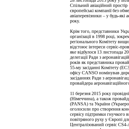
28 листопада 2013 року у Віл
Спільний авіаційний простір
європейські компанії без обме
авіаперевізники – у будь-які
року.
Крім того, представники Укра
організації в 1998 році, зок
регіонального Комітету вищ
відстоює інтереси сервіс-пров
яке відбулося 13 листопада 2
делегації Ради з аеронавіг
років як представника провай
55-му засіданні Комітету (EC3
офісу CANSO номінував дире
засіданнях Ради з аеронаві
провайдера аеронавігаційного
11 березня 2015 року провідні
(Німеччина), а також провайд
(PANSA) та України (Украерор
оголосили про створення кон
сервісу підтримки гнучкого 
повітряного руху у Європі дл
Централізований сервіс CS4-A