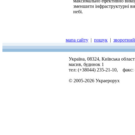
максимально ефективно викор
зменшити інфраструктурні ви
небі.
мапа сайту
|
пошук
|
зворотний 
Україна, 08324, Київська облас
масив, будинок 1
тел: (+38044) 235-21-10, факс:
© 2005-2026 Украерорух