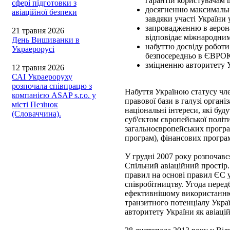
гарантій користувачам 
сфері підготовки з
досягненню максимально
авіаційної безпеки
завдяки участі України
запровадженню в аерона
21 травня 2026
відповідає міжнародним
День Вишиванки в
набуттю досвіду роботи
Украерорусі
безпосередньо в ЄВРОК
зміцненню авторитету У
12 травня 2026
САІ Украероруху
розпочала співпрацю з
Набуття Україною статусу 
компанією ASAP s.r.o. у
правової бази в галузі органі
місті Пезінок
національні інтереси, які 
(Словаччина).
суб'єктом європейської полі
загальноєвропейських програ
програм), фінансових програ
У грудні 2007 року розпочав
Спільний авіаційний простір.
правил на основі правил ЄС у
співробітництву. Угода перед
ефективнішому використанню 
транзитного потенціалу Украї
авторитету України як авіаці