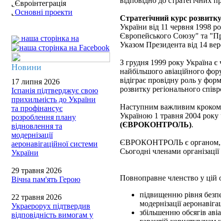
відповідно до стратегічних п
Євроінтеграція
Основні проекти
Стратегічний курс розвитку
України від 11 червня 1998 ро
Європейського Союзу" та "Пр
наша сторінка на
Указом Президента від 14 вер
З грудня 1999 року Україна є
Новини
найбільшого авіаційного фору
відіграє провідну роль у фор
17 липня 2026
розвитку регіонального співро
Іспанія підтверджує свою
прихильність до України
Наступним важливим кроком н
та профінансує
Україною 1 травня 2004 року
розроблення плану
(ЄВРОКОНТРОЛЬ)
.
відновлення та
модернізації
ЄВРОКОНТРОЛЬ є органом, яки
аеронавігаційної системи
Сьогодні членами організації
України
29 травня 2026
Повноправне членство у цій о
Вічна пам'ять Герою
підвищенню рівня безпе
22 травня 2026
модернізації аеронавіга
Украерорух підтвердив
збільшенню обсягів аві
відповідність вимогам у