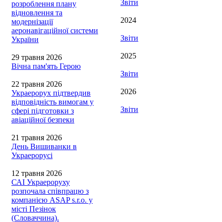
Звіти
розроблення плану
відновлення та
2024
модернізації
аеронавігаційної системи
Звіти
України
2025
29 травня 2026
Вічна пам'ять Герою
Звіти
22 травня 2026
2026
Украерорух підтвердив
відповідність вимогам у
Звіти
сфері підготовки з
авіаційної безпеки
21 травня 2026
День Вишиванки в
Украерорусі
12 травня 2026
САІ Украероруху
розпочала співпрацю з
компанією ASAP s.r.o. у
місті Пезінок
(Словаччина).