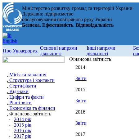
Міністерство розвитку громад та територій України
Державне підприємство
обслуговування повітряного руху України
Безпека. Ефективність. Відповідальність
Основні напрями
Інші напрями
Бе
Про Украерорух
діяльності
діяльності
си
Фінансова звітність
2014
Місія та завдання
Звіти
Структура і контакти
Сертифікати
2015
Відзнаки
Цифри та факти
Звіти
Річні звіти
Економіка та фінанси
2016
Фінансова звітність
2014 рік
Звіти
2015 рік
2016 рік
2017
2017 рік