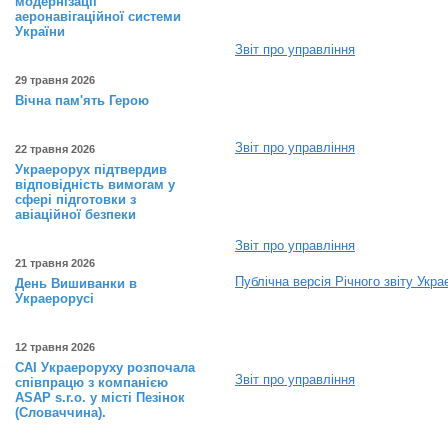
модернізації
аеронавігаційної системи
України
Звіт про управління
29 травня 2026
2023
Вічна пам'ять Герою
Звіт про управління
22 травня 2026
Украерорух підтвердив
відповідність вимогам у
2024
сфері підготовки з
авіаційної безпеки
Звіт про управління
21 травня 2026
Публічна версія Річного звіту Укр
День Вишиванки в
Украерорусі
2025
12 травня 2026
САІ Украероруху розпочала
Звіт про управління
співпрацю з компанією
ASAP s.r.o. у місті Пезінок
(Словаччина).