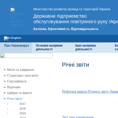
Міністерство розвитку громад та територій України
Державне підприємство
обслуговування повітряного руху Укр
Безпека. Ефективність. Відповідальність
Про Украерорух
Основні напрями
Інші напрями
Б
діяльності
діяльності
с
Річні звіти
Місія та завдання
Структура і контакти
2017
Сертифікати
Відзнаки
Публічна версія Річного звіту Укр
Цифри та факти
Річні звіти
2018
2017
2018
2019
Звіт про управління