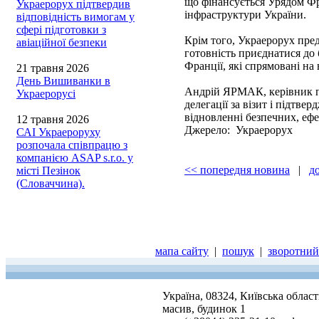
що фінансується Урядом Фра
Украерорух підтвердив
інфраструктури України.
відповідність вимогам у
сфері підготовки з
Крім того, Украерорух пре
авіаційної безпеки
готовність приєднатися до 
Франції, які спрямовані на
21 травня 2026
День Вишиванки в
Андрій ЯРМАК, керівник п
Украерорусі
делегації за візит і підтв
відновленні безпечних, ефе
12 травня 2026
Джерело: Украерорух
САІ Украероруху
розпочала співпрацю з
компанією ASAP s.r.o. у
<< попередня новина
|
д
місті Пезінок
(Словаччина).
мапа сайту
|
пошук
|
зворотний 
Україна, 08324, Київська облас
масив, будинок 1