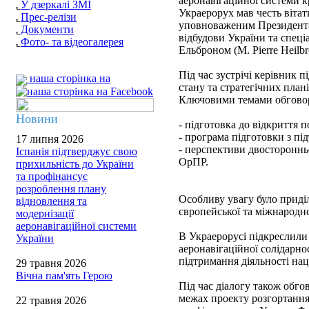
аеронавігаційної системи к
У дзеркалі ЗМІ
Украерорух мав честь вітат
Прес-релізи
уповноваженим Президента 
Документи
відбудови України та спе
Фото- та відеогалерея
Ельброном (M. Pierre Heilbr
Під час зустрічі керівник
наша сторінка на
стану та стратегічних план
Ключовими темами обговор
Новини
- підготовка до відкриття п
- програма підготовки з пі
17 липня 2026
- перспективи двосторонньо
Іспанія підтверджує свою
ОрПР.
прихильність до України
та профінансує
розроблення плану
Особливу увагу було приділ
відновлення та
європейської та міжнародно
модернізації
аеронавігаційної системи
В Украерорусі підкреслили
України
аеронавігаційної солідарн
підтримання діяльності на
29 травня 2026
Вічна пам'ять Герою
Під час діалогу також обго
межах проекту розгортання
22 травня 2026