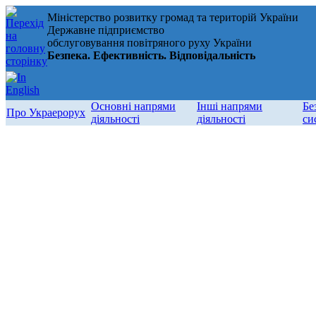
Міністерство розвитку громад та територій України
Державне підприємство
обслуговування повітряного руху України
Безпека. Ефективність. Відповідальність
Основні напрями
Інші напрями
Бе
Про Украерорух
діяльності
діяльності
си