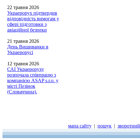
22 травня 2026
Украерорух підтвердив
відповідність вимогам у
сфері підготовки з
авіаційної безпеки
21 травня 2026
День Вишиванки в
Украерорусі
12 травня 2026
САІ Украероруху
розпочала співпрацю з
компанією ASAP s.r.o. у
місті Пезінок
(Словаччина).
мапа сайту
|
пошук
|
зворотний 