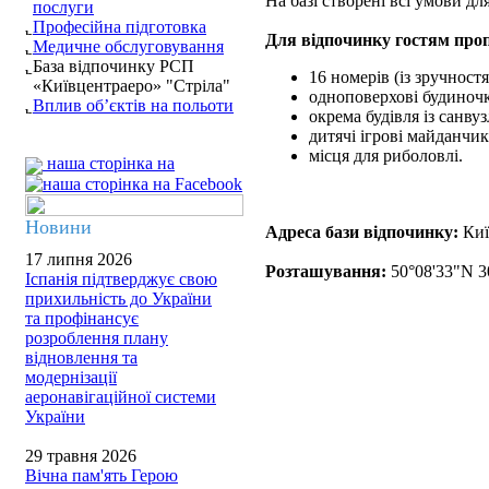
На базі створені всі умови дл
послуги
Професійна підготовка
Для відпочинку гостям про
Медичне обслуговування
База відпочинку РСП
16 номерів (із зручност
«Київцентраеро» "Стріла"
одноповерхові будиночк
Вплив об’єктів на польоти
окрема будівля із санв
дитячі ігрові майданчи
місця для риболовлі.
наша сторінка на
Новини
Адреса бази відпочинку:
Киї
17 липня 2026
Розташування:
50°08'33"N 3
Іспанія підтверджує свою
прихильність до України
та профінансує
розроблення плану
відновлення та
модернізації
аеронавігаційної системи
України
29 травня 2026
Вічна пам'ять Герою