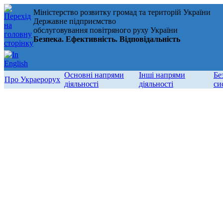
Міністерство розвитку громад та територій України
Державне підприємство
обслуговування повітряного руху України
Безпека. Ефективність. Відповідальність
Основні напрями
Інші напрями
Бе
Про Украерорух
діяльності
діяльності
си