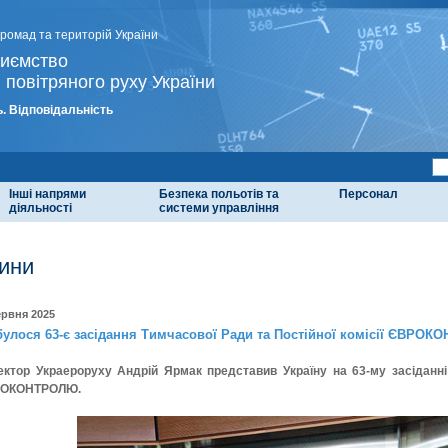
громад та територій України
риємство
 повітряного руху України
. Відповідальність
Інші напрями
Безпека польотів та
Персонал
діяльності
системи управління
ини
ервня 2025
булося 63-є засідання Тимчасової Ради та Постійної комісії ЄВРО
ектор Украероруху Андрій Ярмак представив Україну на 63-му засіданні 
ОКОНТРОЛЮ.