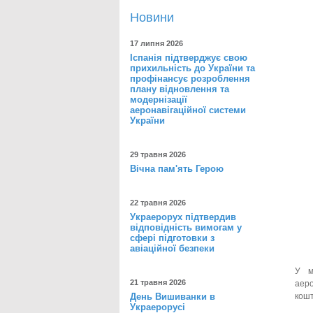
Новини
17 липня 2026
Іспанія підтверджує свою
прихильність до України та
профінансує розроблення
плану відновлення та
модернізації
аеронавігаційної системи
України
29 травня 2026
Вічна пам'ять Герою
22 травня 2026
Украерорух підтвердив
відповідність вимогам у
сфері підготовки з
авіаційної безпеки
У м
21 травня 2026
аеро
День Вишиванки в
кошт
Украерорусі