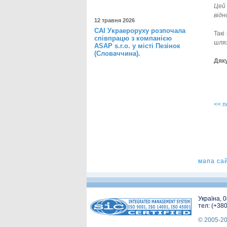
Цей 
відн
12 травня 2026
САІ Украероруху розпочала
Такі
співпрацю з компанією
шлях
ASAP s.r.o. у місті Пезінок
(Словаччина).
Дяк
<< 
мапа са
Україна, 
тел: (+38
© 2005-2