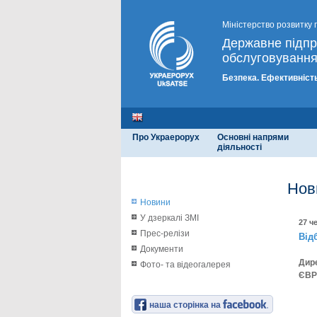
Міністерство розвитку 
Державне підп
обслуговування
Безпека. Ефективність
Про Украерорух
Основні напрями
діяльності
Нов
Новини
У дзеркалі ЗМІ
27 ч
Прес-релізи
Від
Документи
Дир
Фото- та відеогалерея
ЄВР
наша сторінка на