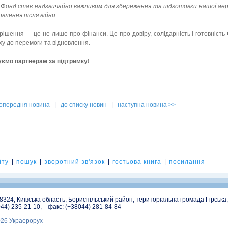
Фонд став надзвичайно важливим для збереження та підготовки нашої аер
овлення після війни.
 рішення — це не лише про фінанси. Це про довіру, солідарність і готовність
у до перемоги та відновлення.
уємо партнерам за підтримку!
попередня новина
|
до списку новин
|
наступна новина >>
йту
|
пошук
|
зворотний зв'язок
|
гостьова книга
|
посилання
08324, Київська область, Бориспільський район, територіальна громада Гірська
044) 235-21-10, факс: (+38044) 281-84-84
026 Украерорух