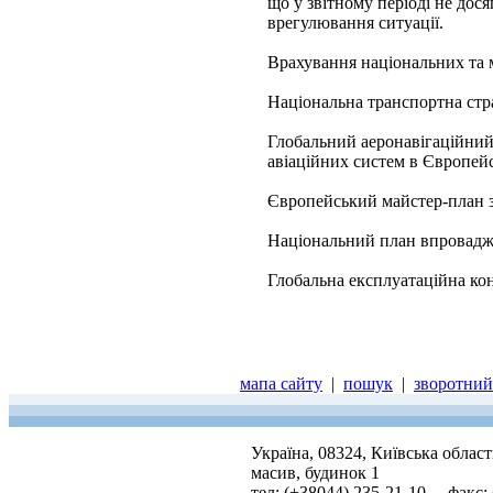
що у звітному періоді не дос
врегулювання ситуації.
Врахування національних та 
Національна транспортна стра
Глобальний аеронавігаційни
авіаційних систем в Європейс
Європейський майстер-план з
Національний план впровадже
Глобальна експлуатаційна кон
мапа сайту
|
пошук
|
зворотний 
Україна, 08324, Київська облас
масив, будинок 1
тел: (+38044) 235-21-10, факс: