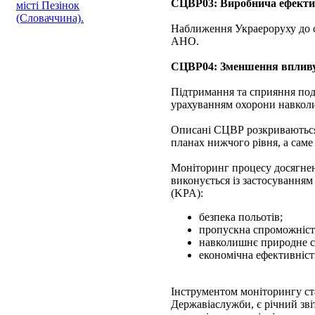
СЦВР03: Виробнича ефекти
місті Пезінок
(Словаччина).
Наближення Украероруху до с
АНО.
СЦВР04: Зменшення впливу
Підтримання та сприяння пода
урахуванням охорони навкол
Описані СЦВР розкриваються 
планах нижчого рівня, а саме 
Моніторинг процесу досягнен
виконується із застосування
(KPA):
безпека польотів;
пропускна спроможніст
навколишнє природне с
економічна ефективніст
Інструментом моніторингу ста
Державіаслужби, є річний зві