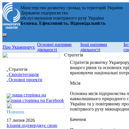
Міністерство розвитку громад та територій України
Державне підприємство
обслуговування повітряного руху України
Безпека. Ефективність. Відповідальність
Основні напрями
Інші напрями
Бе
Про Украерорух
діяльності
діяльності
си
Стратегія
Стратегія розвитку Украерору
вищого рівня та основних пр
Стратегія
враховуючи національні потре
Євроінтеграція
Основні проекти
Місія
Основна місія підприємства п
наша сторінка на
навколишнього природного се
України та у повітряному про
повітряного руху міжнародни
Новини
Бачення
17 липня 2026
Іспанія підтверджує свою