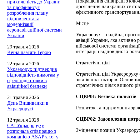
Покращення співпраці з ключо
прихильність до України
досягнення найкращих світови
та профінансує
ефективного транспортування
розроблення плану
відновлення та
Місце
модернізації
аеронавігаційної системи
Украерорух – надійна, прогно
України
авіації України, яка активно
військової системи організаці
29 травня 2026
інтеграції і відповідного роз
Вічна пам'ять Герою
Стратегічні цілі
22 травня 2026
Украерорух підтвердив
Стратегічні цілі Украероруху
відповідність вимогам у
зовнішніх факторів. Основний
сфері підготовки з
стратегічних цілях вищого рі
авіаційної безпеки
СЦВР01: Безпека польотів
21 травня 2026
День Вишиванки в
Розвиток та підтримання зріло
Украерорусі
СЦВР02: Задоволення потре
12 травня 2026
САІ Украероруху
Зміцнення позиції Украерору
розпочала співпрацю з
компанією ASAP s.r.o. у