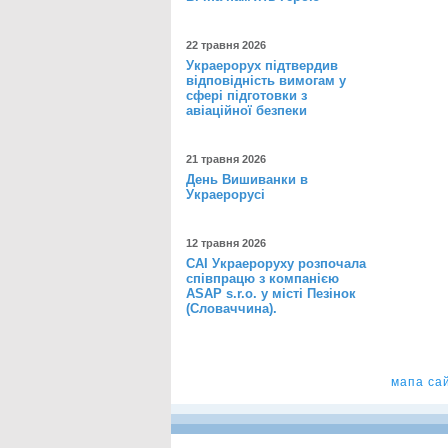
22 травня 2026
Украерорух підтвердив
відповідність вимогам у
сфері підготовки з
авіаційної безпеки
21 травня 2026
День Вишиванки в
Украерорусі
12 травня 2026
САІ Украероруху розпочала
співпрацю з компанією
ASAP s.r.o. у місті Пезінок
(Словаччина).
мапа са