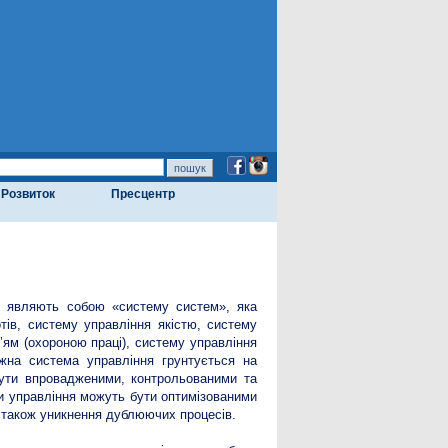
Розвиток
Пресцентр
ій являють собою «систему систем», яка
ів, систему управління якістю, систему
’ям (охороною праці), систему управління
ожна система управління грунтується на
 бути впровадженими, контрольованими та
и управління можуть бути оптимізованими
а також уникнення дублюючих процесів.