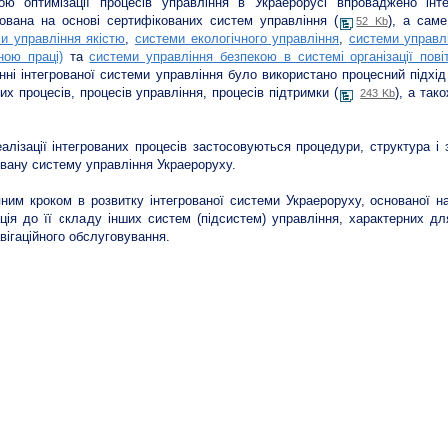
ою оптимізації процесів управління в Украерорусі впроваджено інт
вана на основі сертифікованих систем управління (
), а сам
52 Kb
и управління якістю
,
системи екологічного управління
,
системи управл
ною праці)
та
системи управління безпекою в системі організації пові
нні інтегрованої системи управління було використано процесний підхід 
их процесів, процесів управління, процесів підтримки (
), а так
243 Kb
алізації інтегрованих процесів застосовуються процедури, структура і
овану систему управління Украероруху.
ним кроком в розвитку інтегрованої системи Украероруху, основаної н
ація до її складу інших систем (підсистем) управління, характерних д
вігаційного обслуговування.