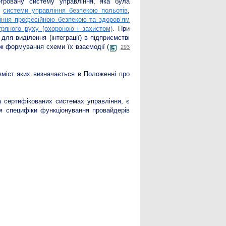
егровану систему управління, яка була
е
системи управління безпекою польотів
,
іння професійною безпекою та здоров’ям
тряного руху (охороною і захистом)
. При
для виділення (інтеграції) в підприємстві
ож формування схеми їх взаємодії (
293
 зміст яких визначається в Положенні про
а сертифікованих системах управління, є
ля специфіки функціонування провайдерів