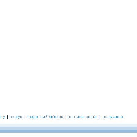
йту
|
пошук
|
зворотний зв'язок
|
гостьова книга
|
посилання