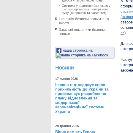
здоров’я та безпекою праці
З мет
Система управління безпекою у
сформо
системі організації повітряного
систем
руху (охороною та захистом)
(охоро
Інспекція безпеки польотів та
створе
якості
основн
Загальні показники безпеки
).
Kb
польотів
Для ре
інтегр
наша сторінка на
Наступ
інтегр
Новини
аерона
17 липня 2026
Іспанія підтверджує свою
прихильність до України та
профінансує розроблення
плану відновлення та
модернізації
аеронавігаційної системи
України
29 травня 2026
Вічна пам'ять Герою