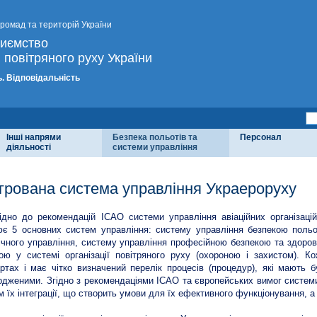
громад та територій України
риємство
 повітряного руху України
. Відповідальність
Інші напрями
Безпека польотів та
Персонал
діяльності
системи управління
егрована система управління Украероруху
ідно до рекомендацій ІСАО системи управління авіаційних організац
є 5 основних систем управління: систему управління безпекою польот
ічного управління, систему управління професійною безпекою та здоров
ою у системі організації повітряного руху (охороною і захистом). К
ртах і має чітко визначений перелік процесів (процедур), які мають
рдженими. Згідно з рекомендаціями ІСАО та європейських вимог систем
 їх інтеграції, що створить умови для їх ефективного функціонування, 