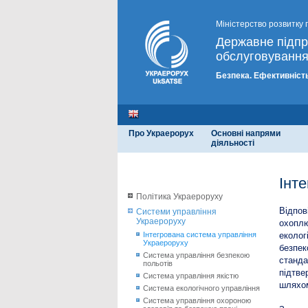
Міністерство розвитку 
Державне підп
обслуговування
Безпека. Ефективність
Про Украерорух
Основні напрями
діяльності
Інт
Політика Украероруху
Відпов
Системи управління
Украероруху
охоплю
Інтегрована система управління
еколог
Украероруху
безпек
Система управління безпекою
станда
польотів
підтве
Система управління якістю
шляхом
Система екологічного управління
Система управління охороною