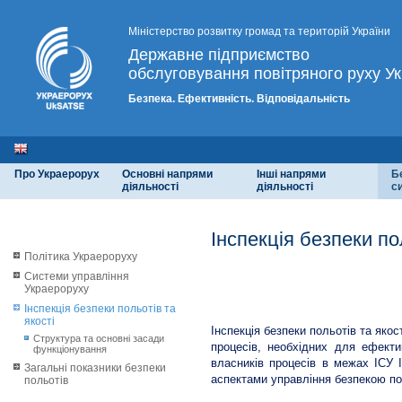
Міністерство розвитку громад та територій України
Державне підприємство
обслуговування повітряного руху Ук
Безпека. Ефективність. Відповідальність
Про Украерорух
Основні напрями
Інші напрями
Б
діяльності
діяльності
с
Інспекція безпеки по
Політика Украероруху
Системи управління
Структура та основні засад
Украероруху
Інспекція безпеки польотів та
якості
Інспекція безпеки польотів та яко
Структура та основні засади
процесів, необхідних для ефекти
функціонування
власників процесів в межах ІСУ Ін
Загальні показники безпеки
аспектами управління безпекою пол
польотів