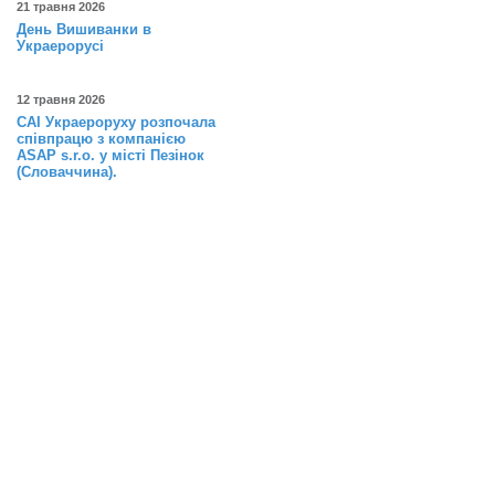
21 травня 2026
День Вишиванки в
Украерорусі
12 травня 2026
САІ Украероруху розпочала
співпрацю з компанією
ASAP s.r.o. у місті Пезінок
(Словаччина).